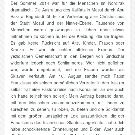
Der Sommer 2014 war für die Menschen im Nordirak
dramatisch. Die Ausrufung des Kalifats in Mosul durch Abu
Bakr al-Baghdadi führte zur Vertreibung aller Christen aus
der Stadt Mosul und der Ninive-Ebene. Tausende von
Menschen waren gezwungen zu fliehen ohne etwas
mitnehmen zu können außer der Kleidung, die sie trugen.
Es gab keine Rücksicht auf Alte, Kinder, Frauen oder
Kranke. Es war ein echter biblischer Exodus. Der
yezidischen Gemeinschaft in den Bergen von Sindschar
widerfuhr jedoch noch Schlimmeres. Wer nicht geflohen
war, wurde umgebracht, und die Frauen wurden als
Sklaven verkauft. Am 10. August sandte mich Papst
Franziskus als seinen persönlichen Vertreter in den Irak (er
selbst trat eine Pastoralreise nach Korea an, an der auch
ich hätte teilnehmen sollen): Mein Auftrag bestand darin,
mit den Menschen zusammenzukommen, mit ihnen zu
sprechen, zu sehen, zu loben, zu beten und die Solidarität
mit dem großen, unsäglichen Leid auszudrücken, die der
Fanatismus des Islamischen Staates angerichtet hatte. Ich
habe schockierende Erinnerungen und Bilder. Aber auch