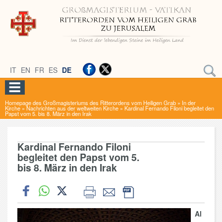
IT
EN
FR
ES
DE
Homepage des Großmagisteriums des Ritterordens vom Heiligen Grab
»
In der
Kirche
»
Nachrichten aus der weltweiten Kirche
»
Kardinal Fernando Filoni begleitet den
Papst vom 5. bis 8. März in den Irak
Kardinal Fernando Filoni
begleitet den Papst vom 5.
bis 8. März in den Irak
Al