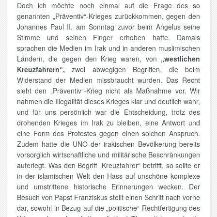
Doch ich möchte noch einmal auf die Frage des so
genannten „Präventiv“-Krieges zurückkommen, gegen den
Johannes Paul II. am Sonntag zuvor beim Angelus seine
Stimme und seinen Finger erhoben hatte. Damals
sprachen die Medien im Irak und in anderen muslimischen
Ländern, die gegen den Krieg waren, von
„westlichen
Kreuzfahrern“,
zwei abwegigen Begriffen, die beim
Widerstand der Medien missbraucht wurden. Das Recht
sieht den „Präventiv“-Krieg nicht als Maßnahme vor. Wir
nahmen die Illegalität dieses Krieges klar und deutlich wahr,
und für uns persönlich war die Entscheidung, trotz des
drohenden Krieges im Irak zu bleiben, eine Antwort und
eine Form des Protestes gegen einen solchen Anspruch.
Zudem hatte die UNO der irakischen Bevölkerung bereits
vorsorglich wirtschaftliche und militärische Beschränkungen
auferlegt. Was den Begriff „Kreuzfahrer“ betrifft, so sollte er
in der islamischen Welt den Hass auf unschöne komplexe
und umstrittene historische Erinnerungen wecken. Der
Besuch von Papst Franziskus stellt einen Schritt nach vorne
dar, sowohl in Bezug auf die „politische“ Rechtfertigung des