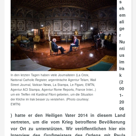
s
eh
em
ali
ge
r
Nu
nti
us
im
Ira
k
In den letzten Tagen haben viele Journalisten (La Croix,
National Catholic Register, argentinische Agentur Telam, Wall
(2
Street Journal, Vatican News, La Stampa, Le Figaro, EWTN,
00
Agentur ACI Stampa, Agentur Rome Reports, France Inter...)
1-
um ein Treffen mit Kardinal Filoni gebeten, um die Situation
der Kirche im Irak besser zu verstehen. (Photo courtesy:
20
EWTN)
06
) hatte er den Heiligen Vater 2014 in diesem Land
vertreten, um die vom Krieg betroffene Bevölkerung
vor Ort zu unterstützen. Wir veröffentlichen hier ein
Interview des Großmeisters des Ordens mit Paula