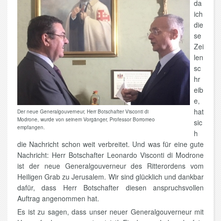
da
ich
die
se
Zei
len
sc
hr
eib
e,
hat
Der neue Generalgouverneur, Herr Botschafter Visconti di
Modrone, wurde von seinem Vorgänger, Professor Borromeo
sic
empfangen.
h
die Nachricht schon weit verbreitet. Und was für eine gute
Nachricht: Herr Botschafter Leonardo Visconti di Modrone
ist der neue Generalgouverneur des Ritterordens vom
Heiligen Grab zu Jerusalem. Wir sind glücklich und dankbar
dafür, dass Herr Botschafter diesen anspruchsvollen
Auftrag angenommen hat.
Es ist zu sagen, dass unser neuer Generalgouverneur mit