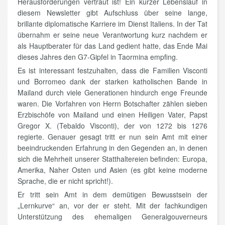
Herausforderungen vertraut ist! Ein kurzer Lebenslauf in
diesem Newsletter gibt Aufschluss über seine lange,
brillante diplomatische Karriere im Dienst Italiens. In der Tat
übernahm er seine neue Verantwortung kurz nachdem er
als Hauptberater für das Land gedient hatte, das Ende Mai
dieses Jahres den G7-Gipfel in Taormina empfing.
Es ist interessant festzuhalten, dass die Familien Visconti
und Borromeo dank der starken katholischen Bande in
Mailand durch viele Generationen hindurch enge Freunde
waren. Die Vorfahren von Herrn Botschafter zählen sieben
Erzbischöfe von Mailand und einen Heiligen Vater, Papst
Gregor X. (Tebaldo Visconti), der von 1272 bis 1276
regierte. Genauer gesagt tritt er nun sein Amt mit einer
beeindruckenden Erfahrung in den Gegenden an, in denen
sich die Mehrheit unserer Statthaltereien befinden: Europa,
Amerika, Naher Osten und Asien (es gibt keine moderne
Sprache, die er nicht spricht!).
Er tritt sein Amt in dem demütigen Bewusstsein der
„Lernkurve“ an, vor der er steht. Mit der fachkundigen
Unterstützung des ehemaligen Generalgouverneurs