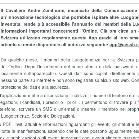
Il Cavaliere André Zumthurm, incaricato della Comunicazione 
un’innovazione tecnologica che potrebbe ispirare altre Luogote
inventata, rende più accessibile l’annuario dei membri della L
informazioni importanti concernenti l’Ordine. Già ora circa un
Svizzera utilizzano regolarmente questa App grazie al loro smar
articolo si rende disponibile all’indirizzo seguente:
app@oessh.c
Da qualche mese, i membri della Luogotenenza per la Svizzera po
dell’Ordine. Dopo l’inserimento del nome utente e della password, 
localmente sull’apparecchio. Questi dati sono copiati direttament
nessuna parte su internet e non sono registrati su alcun sito web. Con
protezione dei dati e alla sicurezza.
o, l’applicazione mette a disposizione l’indirizzo, i numeri di telefono e d
legazioni, i candidati, i presidi o i priori…) permettono di trovare p
telefono, scrivere un SMS o un’email o inserire il membro nei propri c
per Luogotenenze, Sezioni e Delegazioni.
F: inviti attuali e informazioni riguardanti gli eventi, gli statuti e 
 di tutte le manifestazioni, sapendo che le date possono ugualmente esse
oto) le pubblicazioni o gli eventi importanti che, eventualmente, saran