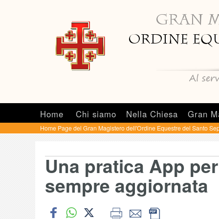
Home
Chi siamo
Nella Chiesa
Gran M
Home Page del Gran Magistero dell'Ordine Equestre del Santo Sep
Una pratica App per
sempre aggiornata