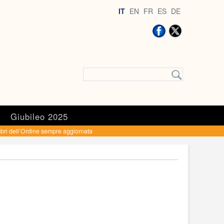
IT
EN
FR
ES
DE
a
Giubileo 2025
bri dell’Ordine sempre aggiornata