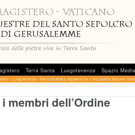
agistero
Terra Santa
Luogotenenze
Spazio Medi
olcro
Luogotenenze
Racconti dalle Luogotenenze
Una pratica App per i mem
»
»
»
 i membri dell’Ordine