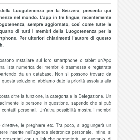
della Luogotenenza per la Svizzera, presenta qui
nenze nel mondo. L’app in tre lingue, recentemente
uogotenenza, sempre aggiornato, così come tutte le
 quarto di tutti i membri della Luogotenenza per la
tphone. Per ulteriori chiarimenti l’autore di questo
h
.
ssono installare sul loro smartphone o tablet un’App
una lista numerica dei membri è trasmessa e registrata
e partendo da un database. Non si possono trovare da
 questa soluzione, abbiamo dato la priorità assoluta alla
i posta oltre la funzione, la categoria e la Delegazione. Un
iù facilmente le persone in questione, sapendo che si può
ontatti personali. Un’altra possibilità mostra i membri
le direttive, le preghiere etc. Tra poco, si aggiungerà un
re inserite nell’agenda elettronica personale. Infine, si
no presentati con un link che permetterà, ad esempio, di