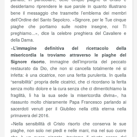
desideriamo riprendere le sue parole in quanto illustrano
bene il messaggio che trasmette l’emblema dei membri
dell’Ordine del Santo Sepolcro. «Signore, per le Tue cinque
piaghe che portiamo sulle nostre insegne, noi Ti
preghiamo...», dice la celebre preghiera del Cavaliere e
della Dama.
«
L’immagine definitiva del ricettacolo della
misericordia la troviamo attraverso le piaghe del
Signore risorto
, immagine dell’impronta del peccato
restaurato da Dio, che non si cancella totalmente né si
infetta: è una cicatrice, non una ferita purulenta. In quella
“sensibilità” propria delle cicatrici, che ci ricordano la ferita
senza molto dolore e la cura senza che ci dimentichiamo la
fragilità, lì ha la sua sede la misericordia divina», ha
riassunto molto chiaramente Papa Francesco parlando ai
sacerdoti venuti per il Giubileo nella città eterna nella
primavera del 2016.
«Nella sensibilità di Cristo risorto che conserva le sue
piaghe, non solo nei piedi e nelle mani, ma nel suo cuore