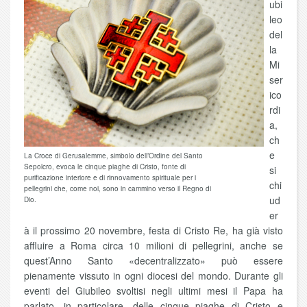
ubi
leo
del
la
Mi
ser
ico
rdi
a,
ch
e
La Croce di Gerusalemme, simbolo dell’Ordine del Santo
Sepolcro, evoca le cinque piaghe di Cristo, fonte di
si
purificazione interiore e di rinnovamento spirituale per i
chi
pellegrini che, come noi, sono in cammino verso il Regno di
ud
Dio.
er
à il prossimo 20 novembre, festa di Cristo Re, ha già visto
affluire a Roma circa 10 milioni di pellegrini, anche se
quest’Anno Santo «decentralizzato» può essere
pienamente vissuto in ogni diocesi del mondo. Durante gli
eventi del Giubileo svoltisi negli ultimi mesi il Papa ha
parlato, in particolare, delle cinque piaghe di Cristo e