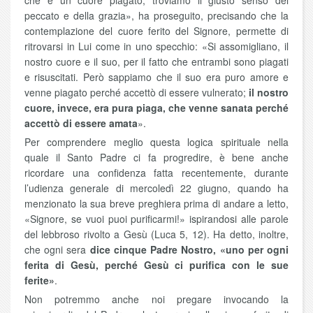
che è un cuore piagato, troviamo il giusto senso del
peccato e della grazia», ha proseguito, precisando che la
contemplazione del cuore ferito del Signore, permette di
ritrovarsi in Lui come in uno specchio: «Si assomigliano, il
nostro cuore e il suo, per il fatto che entrambi sono piagati
e risuscitati. Però sappiamo che il suo era puro amore e
venne piagato perché accettò di essere vulnerato;
il nostro
cuore, invece, era pura piaga, che venne sanata perché
accettò di essere amata
».
Per comprendere meglio questa logica spirituale nella
quale il Santo Padre ci fa progredire, è bene anche
ricordare una confidenza fatta recentemente, durante
l’udienza generale di mercoledì 22 giugno, quando ha
menzionato la sua breve preghiera prima di andare a letto,
«Signore, se vuoi puoi purificarmi!» ispirandosi alle parole
del lebbroso rivolto a Gesù (Luca 5, 12). Ha detto, inoltre,
che ogni sera
dice cinque Padre Nostro, «uno per ogni
ferita di Gesù, perché Gesù ci purifica con le sue
ferite»
.
Non potremmo anche noi pregare invocando la