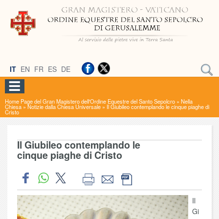
IT
EN
FR
ES
DE
Home Page del Gran Magistero dell'Ordine Equestre del Santo Sepolcro
»
Nella
Chiesa
»
Notizie dalla Chiesa Universale
»
Il Giubileo contemplando le cinque piaghe di
Cristo
Il Giubileo contemplando le
cinque piaghe di Cristo
Il
Gi