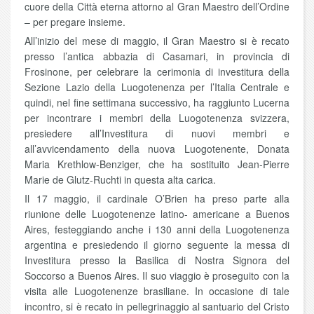
cuore della Città eterna attorno al Gran Maestro dell’Ordine
– per pregare insieme.
All’inizio del mese di maggio, il Gran Maestro si è recato
presso l’antica abbazia di Casamari, in provincia di
Frosinone, per celebrare la cerimonia di investitura della
Sezione Lazio della Luogotenenza per l’Italia Centrale e
quindi, nel fine settimana successivo, ha raggiunto Lucerna
per incontrare i membri della Luogotenenza svizzera,
presiedere all’Investitura di nuovi membri e
all’avvicendamento della nuova Luogotenente, Donata
Maria Krethlow-Benziger, che ha sostituito Jean-Pierre
Marie de Glutz-Ruchti in questa alta carica.
Il 17 maggio, il cardinale O’Brien ha preso parte alla
riunione delle Luogotenenze latino- americane a Buenos
Aires, festeggiando anche i 130 anni della Luogotenenza
argentina e presiedendo il giorno seguente la messa di
Investitura presso la Basilica di Nostra Signora del
Soccorso a Buenos Aires. Il suo viaggio è proseguito con la
visita alle Luogotenenze brasiliane. In occasione di tale
incontro, si è recato in pellegrinaggio al santuario del Cristo