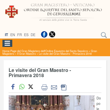
IT
EN
FR
ES
DE
Home Page del Gran Magistero dell'Ordine Equestre del Santo Sepolcro
»
Gran
Magistero
»
Il Gran Maestro
»
Le visite del Gran Maestro - Primavera 2018
Le visite del Gran Maestro -
Primavera 2018
Do
po
le