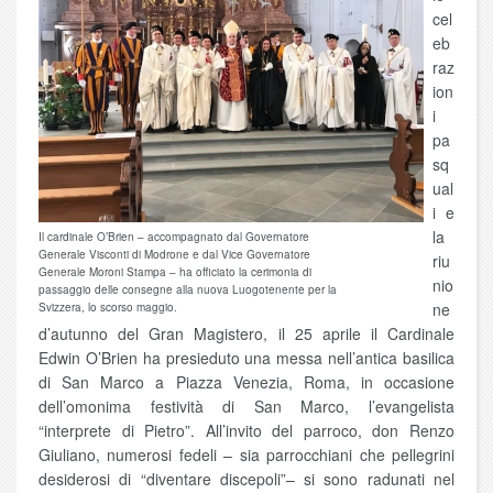
cel
eb
raz
ion
i
pa
sq
ual
i e
la
Il cardinale O’Brien – accompagnato dal Governatore
Generale Visconti di Modrone e dal Vice Governatore
riu
Generale Moroni Stampa – ha officiato la cerimonia di
nio
passaggio delle consegne alla nuova Luogotenente per la
ne
Svizzera, lo scorso maggio.
d’autunno del Gran Magistero, il 25 aprile il Cardinale
Edwin O’Brien ha presieduto una messa nell’antica basilica
di San Marco a Piazza Venezia, Roma, in occasione
dell’omonima festività di San Marco, l’evangelista
“interprete di Pietro”. All’invito del parroco, don Renzo
Giuliano, numerosi fedeli – sia parrocchiani che pellegrini
desiderosi di “diventare discepoli”– si sono radunati nel