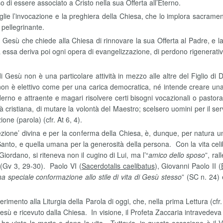
 di essere associato a Cristo nella sua Offerta all’Eterno.
ccoglie l’invocazione e la preghiera della Chiesa, che lo implora sacram
pellegrinante.
: Gesù che chiede alla Chiesa di rinnovare la sua Offerta al Padre, e 
sa deriva poi ogni opera di evangelizzazione, di perdono rigenerativo 
i Gesù non è una particolare attività in mezzo alle altre del Figlio di
, non è elettivo come per una carica democratica, né intende creare
erno e attraente e magari risolvere certi bisogni vocazionali o pastoral
 cristiana, di mutare la volontà del Maestro; scelsero uomini per il ser
ione (parola) (cfr. At 6, 4).
elezione’ divina e per la conferma della Chiesa, è, dunque, per natura
anto, e quella umana per la generosità della persona. Con la vita celiba
Giordano, si riteneva non il cugino di Lui, ma l’“
amico dello sposo
”, ra
 (Gv 3, 29-30). Paolo VI (
Sacerdotalis caelibatus
), Giovanni Paolo II (
a speciale conformazione allo stile di vita di Gesù stesso
” (SC n. 24) 
imento alla Liturgia della Parola di oggi, che, nella prima Lettura (cfr
sù e ricevuto dalla Chiesa. In visione, il Profeta Zaccaria intravedeva 