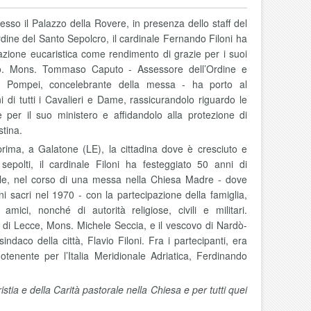
esso il Palazzo della Rovere, in presenza dello staff del
dine del Santo Sepolcro, il cardinale Fernando Filoni ha
azione eucaristica come rendimento di grazie per i suoi
io. Mons. Tommaso Caputo - Assessore dell’Ordine e
di Pompei, concelebrante della messa - ha porto al
oni di tutti i Cavalieri e Dame, rassicurandolo riguardo le
e per il suo ministero e affidandolo alla protezione di
stina.
prima, a Galatone (LE), la cittadina dove è cresciuto e
sepolti, il cardinale Filoni ha festeggiato 50 anni di
le, nel corso di una messa nella Chiesa Madre - dove
ni sacri nel 1970 - con la partecipazione della famiglia,
amici, nonché di autorità religiose, civili e militari.
o di Lecce, Mons. Michele Seccia, e il vescovo di Nardò-
ndaco della città, Flavio Filoni. Fra i partecipanti, era
tenente per l’Italia Meridionale Adriatica, Ferdinando
ristia e della Carità pastorale nella Chiesa e per tutti quei