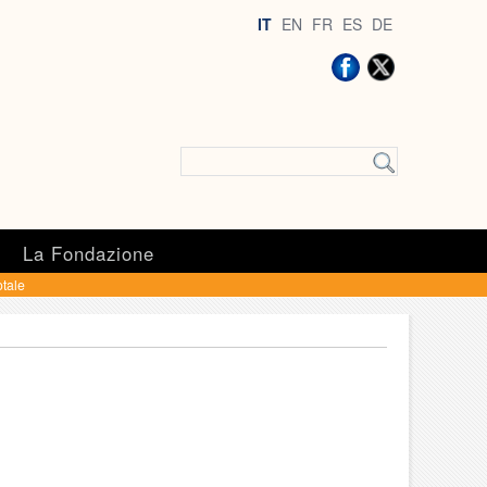
IT
EN
FR
ES
DE
a
La Fondazione
otale