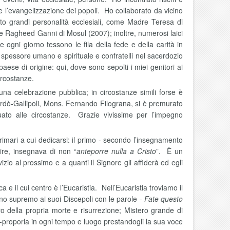
 e l’evangelizzazione dei popoli. Ho collaborato da vicino
ato grandi personalità ecclesiali, come Madre Teresa di
e Ragheed Ganni di Mosul (2007); inoltre, numerosi laici
he ogni giorno tessono le fila della fede e della carità in
de spessore umano e spirituale e confratelli nel sacerdozio
se di origine: qui, dove sono sepolti i miei genitori ai
ircostanze.
a celebrazione pubblica; in circostanze simili forse è
ardò-Gallipoli, Mons. Fernando Filograna, si è premurato
ato alle circostanze. Grazie vivissime per l’impegno
imari a cui dedicarsi: il primo - secondo l’insegnamento
ire, insegnava di non “
anteporre nulla a Cristo
”. È un
zio al prossimo e a quanti il Signore gli affiderà ed egli
 il cui centro è l’Eucaristia. Nell’Eucaristia troviamo il
no supremo ai suoi Discepoli con le parole -
Fate questo
ro della propria morte e risurrezione; Mistero grande di
ri-proporla in ogni tempo e luogo prestandogli la sua voce