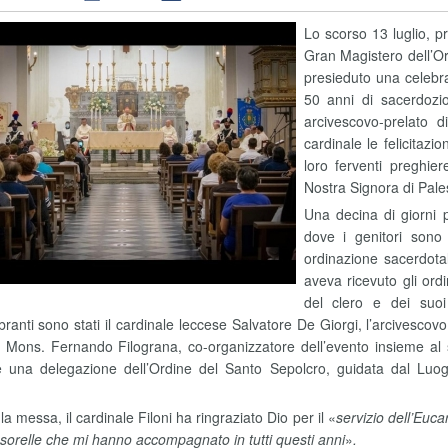
Lo scorso 13 luglio, pr
Gran Magistero dell’Or
presieduto una celebr
50 anni di sacerdoz
arcivescovo-prelato 
cardinale le felicitazi
loro ferventi preghier
Nostra Signora di Pale
Una decina di giorni 
dove i genitori sono 
ordinazione sacerdota
aveva ricevuto gli ordi
del clero e dei suoi 
ranti sono stati il cardinale leccese Salvatore De Giorgi, l’arcivescov
i, Mons. Fernando Filograna, co-organizzatore dell’evento insieme al si
 una delegazione dell’Ordine del Santo Sepolcro, guidata dal Luogo
a messa, il cardinale Filoni ha ringraziato Dio per il «
servizio dell’Euca
 e sorelle che mi hanno accompagnato in tutti questi anni
»
.