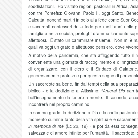
soddisfazioni. Ho visitato regioni pastorali in Africa, A
con tre Pontefici: Giovanni Paolo II, oggi Santo, Bene
Calcutta, nonché martiri in odio alla fede come Suor Ce
e sacerdoti confessori della fede per molti anni nelle pri
famiglia e nella società; profughi drammaticamente sopravv
affettuosi. È stato un camminare insieme. Non mi è mai 
quali va oggi un grato e affettuoso pensiero, dove vivono 
A motivo della pandemia, che sta affliggendo tutto il
conveniente una giornata di raccoglimento e di ringrazi
di organizzare, con il clero e il Sindaco di Galato
generosamente profuso e per questo segno di personale
Un sacerdote sa bene, fin dai tempi della sua preparazi
biblico - è la dedizione all’Altissimo: “
Amerai Dio con tu
bell’insegnamento da tenere a mente. Il secondo, accanto 
incontrerà nel proprio cammino.
In sommo grado, la dedizione a Dio e la carità pastorale 
momento culmine tanto della vita spirituale e sacrament
in memoria di me
(Lc 22, 19) - e poi da essi consegnat
salvezza e di amore infinito per l’umanità. Il sacerdote,