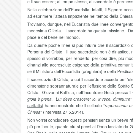
e il suo essere; al tempo stesso, al sacerdote è permesso
Nella celebrazione dell’Eucaristia, infatti, il Signore a
ad esprimere l’attesa impaziente nel tempo della Chiesa 
Troviamo, dunque, nell’Eucaristia due linee convergenti
medesima Offerta. Il sacerdote ha questa missione. Da es
pace e del bene nel mondo.
Da queste poche linee si può intuire che il sacerdozio d
Persona del Cristo. Il suo sacerdozio non è dinastico
spesso si vorrebbe, per renderlo, per così dire, più mod
dinanzi alle accresciute esigenze della primitiva comunità
sé il Ministero dell’Eucaristia (preghiera) e della Predicaz
Il sacerdozio di Cristo, a cui il sacerdote accede per ‘
dimensione soprannaturale per l’effusione dello Spirito S
Cristo. Giovanni Battista, nell’incontrare Gesù presso il 
gioia è piena. Lui deve crescere; io, invece, diminuire
”
caritatis
) hanno mostrato che il celibato “
rappresenta un
Chiesa
” (intervista 27.5.2014).
Non vorrei concludere questi pensieri senza un breve rifer
più pertinente, quanto più si pensi al Dono lasciato da Ge