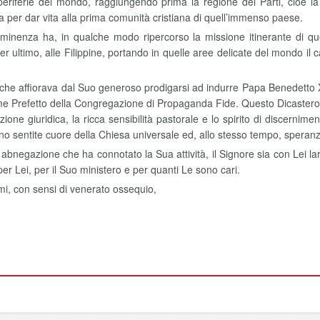
riferie del mondo, raggiungendo prima la regione dei Parti, cioè la 
a per dar vita alla prima comunità cristiana di quell’immenso paese.
enza ha, in qualche modo ripercorso la missione itinerante di quell
er ultimo, alle Filippine, portando in quelle aree delicate del mondo il 
e che affiorava dal Suo generoso prodigarsi ad indurre Papa Benedetto
come Prefetto della Congregazione di Propaganda Fide. Questo Dicastero
one giuridica, la ricca sensibilità pastorale e lo spirito di discernim
sono sentite cuore della Chiesa universale ed, allo stesso tempo, speran
di abnegazione che ha connotato la Sua attività, il Signore sia con Lei l
 per Lei, per il Suo ministero e per quanti Le sono cari.
mi, con sensi di venerato ossequio,