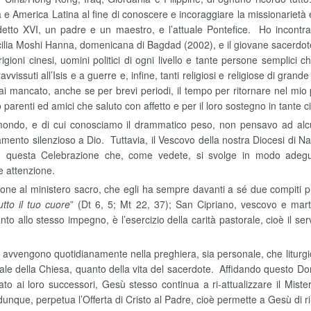
sia e America Latina al fine di conoscere e incoraggiare la missionarietà
detto XVI, un padre e un maestro, e l’attuale Pontefice. Ho incontr
cilia Moshi Hanna, domenicana di Bagdad (2002), e il giovane sacerdot
gioni cinesi, uomini politici di ogni livello e tante persone semplici c
issuti all’Isis e a guerre e, infine, tanti religiosi e religiose di gran
mancato, anche se per brevi periodi, il tempo per ritornare nel mio pae
parenti ed amici che saluto con affetto e per il loro sostegno in tante c
 mondo, e di cui conosciamo il drammatico peso, non pensavo ad alcun
amento silenzioso a Dio. Tuttavia, il Vescovo della nostra Diocesi di N
ne, questa Celebrazione che, come vedete, si svolge in modo adegu
 attenzione.
one al ministero sacro, che egli ha sempre davanti a sé due compiti pr
tto il tuo cuore
” (Dt 6, 5; Mt 22, 37); San Cipriano, vescovo e mart
allo stesso impegno, è l’esercizio della carità pastorale, cioè il servi
avvengono quotidianamente nella preghiera, sia personale, che liturgica e
ale della Chiesa, quanto della vita del sacerdote. Affidando questo Do
o ai loro successori, Gesù stesso continua a ri-attualizzare il Miste
 dunque, perpetua l’Offerta di Cristo al Padre, cioè permette a Gesù di 