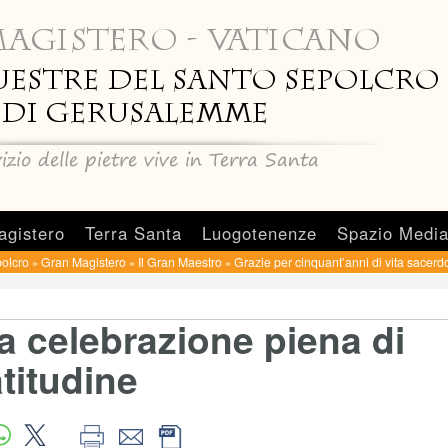
agistero
Terra Santa
Luogotenenze
Spazio Medi
olcro
Gran Magistero
Il Gran Maestro
Grazie per cinquant’anni di vita sacerd
»
»
»
a celebrazione piena di
titudine