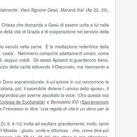
entalmente:
Vieni Signore Gesù, Maranà tha
! (Ap 22, 20),
la Chiesa che domanda a Gesù di essere unita a lui nella
della vita di Grazia e di cooperazione nel servizio della
 Dio venuto nella carne. È la mediazione redentrice della
 una ‘casta’. Nemmeno comporta adattamenti umani, come
i, seppur nobili. Gli stessi Apostoli si guardarono bene,
vizio della carità istituendo il Diaconato, ma riservando a
 un Dono soprannaturale; è un’azione in cui concorrono la
taria, poi, il sacerdote diviene l’«amico dello sposo», il
llegrandosi per averne ascoltato la voce: “
Ora questa mia
Ecclesia de Eucharistia
) e Benedetto XVI (
Sacramentum
e Francesco lo dice “
una regola di vita e un dono per la
. Zc 9, 9-10) invita ad esultare grandemente; invito, tanto
il Messia - giusto, umile e vittorioso - che, come dice poi