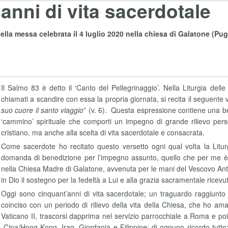
anni di vita sacerdotale
lla messa celebrata il 4 luglio 2020 nella chiesa di Galatone (Pug
Il Salmo 83 è detto il ‘Canto del Pellegrinaggio’. Nella Liturgia dell
chiamati a scandire con essa la propria giornata, si recita il seguente v
suo cuore il santo viaggio
” (v. 6). Questa espressione contiene una be
‘cammino’ spirituale che comporti un impegno di grande rilievo per
cristiano, ma anche alla scelta di vita sacerdotale e consacrata.
Come sacerdote ho recitato questo versetto ogni qual volta la Litu
domanda di benedizione per l’impegno assunto, quello che per me è co
nella Chiesa Madre di Galatone, avvenuta per le mani del Vescovo An
in Dio il sostegno per la fedeltà a Lui e alla grazia sacramentale ricevu
Oggi sono cinquant’anni di vita sacerdotale; un traguardo raggiunto
coinciso con un periodo di rilievo della vita della Chiesa, che ho amat
Vaticano II, trascorsi dapprima nel servizio parrocchiale a Roma e p
e, Cina/Hong Kong, Iraq, Giordania e Filippine; di ognuno ricordo tutto