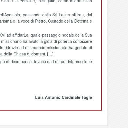
Siria e la Persia e, in seguito, come afferma san
’Apostolo, passando dallo Sri Lanka all’Iran, dal
carisma e la voce di Pietro, Custode della Dottrina e
 XVI ad affidarLe, quale passaggio nodale della Sua
 missionario ha avuto la gioia di poterLa conoscere
ento. Grazie a Lei il mondo missionario ha goduto di
za della Chiesa di domani. […]
argo di ricompense. Invoco da Lui, per intercessione
Luis Antonio Cardinale Tagle