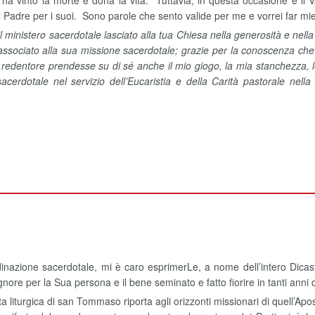
ha vinto la morte e dona la vita. Tuttavia, in questa occasione è il V
al Padre per i suoi. Sono parole che sento valide per me e vorrei far mi
 il ministero sacerdotale lasciato alla tua Chiesa nella generosità e ne
 associato alla sua missione sacerdotale; grazie per la conoscenza che
edentore prendesse su di sé anche il mio giogo, la mia stanchezza, l
sacerdotale nel servizio dell’Eucaristia e della Carità pastorale nella
dinazione sacerdotale, mi è caro esprimerLe, a nome dell’intero Dicaste
nore per la Sua persona e il bene seminato e fatto fiorire in tanti anni d
ta liturgica di san Tommaso riporta agli orizzonti missionari di quell’Ap