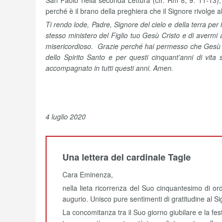
San Paolo nella seconda Lettura (cfr. Rm 8, 9. 11-13), 
perché è il brano della preghiera che il Signore rivolge 
Ti rendo lode, Padre, Signore del cielo e della terra per
stesso ministero del Figlio tuo Gesù Cristo e di avermi
misericordioso. Grazie perché hai permesso che Gesù r
dello Spirito Santo e per questi cinquant’anni di vita 
accompagnato in tutti questi anni. Amen.
4 luglio 2020
Una lettera del cardinale Tagle
Cara Eminenza,
nella lieta ricorrenza del Suo cinquantesimo di or
augurio. Unisco pure sentimenti di gratitudine al Sig
La concomitanza tra il Suo giorno giubilare e la fes