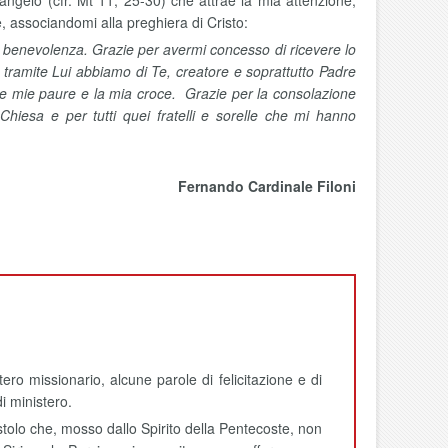
angelo (cfr. Mt 11, 25-30) che attrae la mia attenzione,
e, associandomi alla preghiera di Cristo:
lla benevolenza. Grazie per avermi concesso di ricevere lo
 tramite Lui abbiamo di Te, creatore e soprattutto Padre
e mie paure e la mia croce. Grazie per la consolazione
 Chiesa e per tutti quei fratelli e sorelle che mi hanno
Fernando Cardinale Filoni
ro missionario, alcune parole di felicitazione e di
i ministero.
ostolo che, mosso dallo Spirito della Pentecoste, non