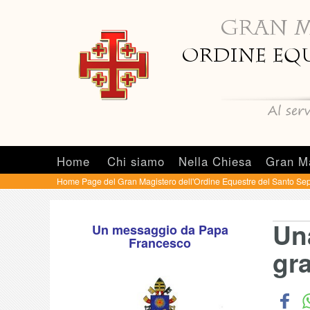
Home
Chi siamo
Nella Chiesa
Gran M
Home Page del Gran Magistero dell'Ordine Equestre del Santo Sep
Un
Un messaggio da Papa
Francesco
gra