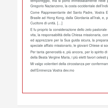
temporeggiò, ma si portò immediatamente nelle pe
Gregorio Nazianzeno, la costa occidentale dell’Indi
Come Rappresentante del Santo Padre, Vostra Emin
Brasile ad Hong Kong, dalla Giordania all’Irak, e, p
Cucitore di unità. […]
E fu proprio la considerazione dello zelo pastoral
vita, la responsabilità della Chiesa missionaria, 
ed apprezzare per la Sua guida sicura, la preparazi
speciale afflato missionario, le giovani Chiese si 
Per tanta generosità e, più ancora, per lo spirito 
della Beata Vergine Maria, i più eletti favori celesti
Mi valgo volentieri della circostanza per confermar
dell’Eminenza Vostra dev.mo