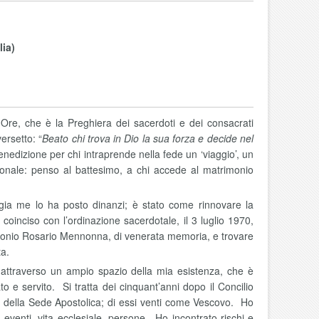
lia)
e Ore, che è la Preghiera dei sacerdoti e dei consacrati
ersetto: “
Beato chi trova in Dio la sua forza e decide nel
nedizione per chi intraprende nella fede un ‘viaggio’, un
sonale: penso al battesimo, a chi accede al matrimonio
rgia me lo ha posto dinanzi; è stato come rinnovare la
inciso con l’ordinazione sacerdotale, il 3 luglio 1970,
tonio Rosario Mennonna, di venerata memoria, e trovare
ta.
 attraverso un ampio spazio della mia esistenza, che è
o e servito. Si tratta dei cinquant’anni dopo il Concilio
oi della Sede Apostolica; di essi venti come Vescovo. Ho
: eventi, vita ecclesiale, persone. Ho incontrato rischi e