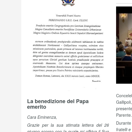
Conceleb
La benedizione del Papa
Gallipol
emerito
presente
Parente.
Cara Eminenza,
Durante l
Grazie per la sua stimata lettera del 26
fratelli
giugno scorso con la quale mi offriva il Suo