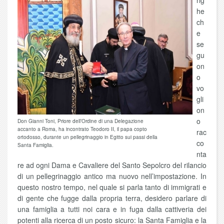
rig
he
ch
e
se
gu
on
o
vo
gli
on
o
Don Gianni Toni, Priore dell’Ordine di una Delegazione
accanto a Roma, ha incontrato Teodoro II, il papa copto
rac
ortodosso, durante un pellegrinaggio in Egitto sui passi della
co
Santa Famiglia.
nta
re ad ogni Dama e Cavaliere del Santo Sepolcro del rilancio
di un pellegrinaggio antico ma nuovo nell’impostazione. In
questo nostro tempo, nel quale si parla tanto di immigrati e
di gente che fugge dalla propria terra, desidero parlare di
una famiglia a tutti noi cara e in fuga dalla cattiveria dei
potenti alla ricerca di un posto sicuro: la Santa Famiglia e la