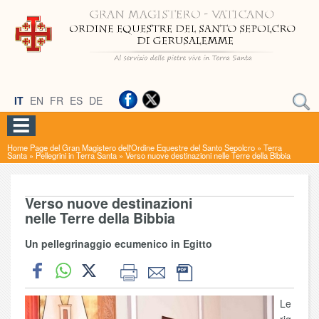
IT
EN
FR
ES
DE
Home Page del Gran Magistero dell'Ordine Equestre del Santo Sepolcro
»
Terra
Santa
»
Pellegrini in Terra Santa
»
Verso nuove destinazioni nelle Terre della Bibbia
Verso nuove destinazioni
nelle Terre della Bibbia
Un pellegrinaggio ecumenico in Egitto
Le