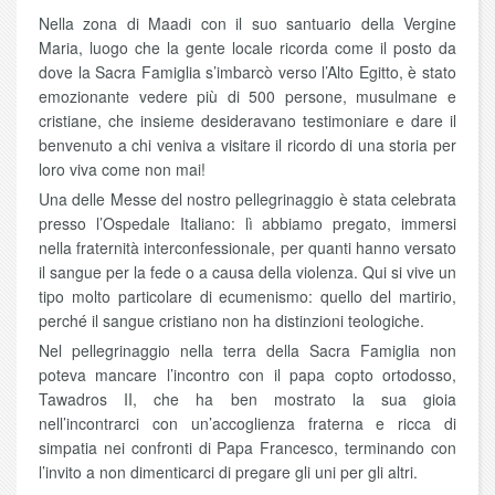
Nella zona di Maadi con il suo santuario della Vergine
Maria, luogo che la gente locale ricorda come il posto da
dove la Sacra Famiglia s’imbarcò verso l’Alto Egitto, è stato
emozionante vedere più di 500 persone, musulmane e
cristiane, che insieme desideravano testimoniare e dare il
benvenuto a chi veniva a visitare il ricordo di una storia per
loro viva come non mai!
Una delle Messe del nostro pellegrinaggio è stata celebrata
presso l’Ospedale Italiano: lì abbiamo pregato, immersi
nella fraternità interconfessionale, per quanti hanno versato
il sangue per la fede o a causa della violenza. Qui si vive un
tipo molto particolare di ecumenismo: quello del martirio,
perché il sangue cristiano non ha distinzioni teologiche.
Nel pellegrinaggio nella terra della Sacra Famiglia non
poteva mancare l’incontro con il papa copto ortodosso,
Tawadros II, che ha ben mostrato la sua gioia
nell’incontrarci con un’accoglienza fraterna e ricca di
simpatia nei confronti di Papa Francesco, terminando con
l’invito a non dimenticarci di pregare gli uni per gli altri.