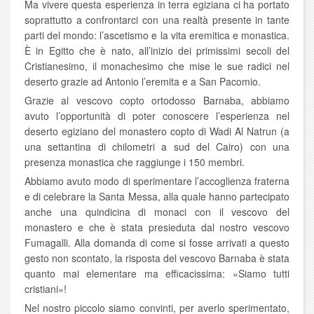
Ma vivere questa esperienza in terra egiziana ci ha portato
soprattutto a confrontarci con una realtà presente in tante
parti del mondo: l’ascetismo e la vita eremitica e monastica.
È in Egitto che è nato, all’inizio dei primissimi secoli del
Cristianesimo, il monachesimo che mise le sue radici nel
deserto grazie ad Antonio l’eremita e a San Pacomio.
Grazie al vescovo copto ortodosso Barnaba, abbiamo
avuto l’opportunità di poter conoscere l’esperienza nel
deserto egiziano del monastero copto di Wadi Al Natrun (a
una settantina di chilometri a sud del Cairo) con una
presenza monastica che raggiunge i 150 membri.
Abbiamo avuto modo di sperimentare l’accoglienza fraterna
e di celebrare la Santa Messa, alla quale hanno partecipato
anche una quindicina di monaci con il vescovo del
monastero e che è stata presieduta dal nostro vescovo
Fumagalli. Alla domanda di come si fosse arrivati a questo
gesto non scontato, la risposta del vescovo Barnaba è stata
quanto mai elementare ma efficacissima: «Siamo tutti
cristiani»!
Nel nostro piccolo siamo convinti, per averlo sperimentato,