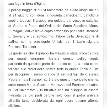
sua fuga in terra d’Egitto.
Il pellegrinaggio di cui vi racconterò ha avuto luogo dal 15
al 21 giugno con quasi cinquanta partecipanti, cattolici e
copti ortodossi. Il gruppo era guidato dal vescovo cattolico
di Viterbo e Priore dell’Ordine del Santo Sepolcro, Mons.
Fumagalli, dal vescovo copto ortodosso per l’Italia Barnaba
El Soryany e dal sottoscritto, Priore della Delegazione di
Latina, con la presidente Unitalsi per il Lazio signora
Preziosa Terrinoni.
L’esperienza che il gruppo ha vissuto è stata propedeutica
per quanti vorranno ripetere questo pellegrinaggio
partendo da qualsiasi parte del mondo con una meta certa:
tornare alle radici della nostra fede in quella Terra di Dio
per riscoprire il senso grande di sentirci figli dello stesso
Padre e fratelli tra noi. Ed è stato questo il concetto che ha
sottolineato Mons. Giacinto Marcuzzo del Patriarcato Latino
di Gerusalemme: «Un’iniziativa che ha bisogno di essere
rivissuta da più parti perché solo così si potrà arrivare
all’unità tanto desiderata da ogni cuore umano attento
all’altro».