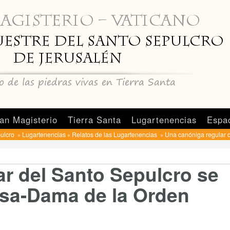
an Magisterio
Tierra Santa
Lugartenencias
Espa
pulcro
Lugartenencias
Relatos de las Lugartenencias
Una canóniga regular d
»
»
»
r del Santo Sepulcro se
osa-Dama de la Orden