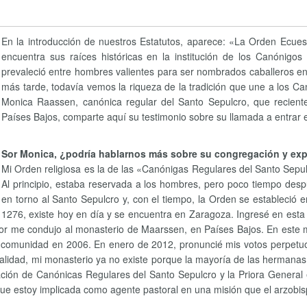
En la introducción de nuestros Estatutos, aparece: «La Orden Ecues
encuentra sus raíces históricas en la institución de los Canónigo
prevaleció entre hombres valientes para ser nombrados caballeros en 
más tarde, todavía vemos la riqueza de la tradición que une a los C
Monica Raassen, canónica regular del Santo Sepulcro, que recient
Países Bajos, comparte aquí su testimonio sobre su llamada a entrar 
Sor Monica, ¿podría hablarnos más sobre su congregación y expl
Mi Orden religiosa es la de las «Canónigas Regulares del Santo Sepu
Al principio, estaba reservada a los hombres, pero poco tiempo desp
en torno al Santo Sepulcro y, con el tiempo, la Orden se estableció
1276, existe hoy en día y se encuentra en Zaragoza. Ingresé en esta 
eñor me condujo al monasterio de Maarssen, en Países Bajos. En este
a comunidad en 2006. En enero de 2012, pronuncié mis votos perpetuo
idad, mi monasterio ya no existe porque la mayoría de las hermanas 
ión de Canónicas Regulares del Santo Sepulcro y la Priora General e
e estoy implicada como agente pastoral en una misión que el arzobispo 