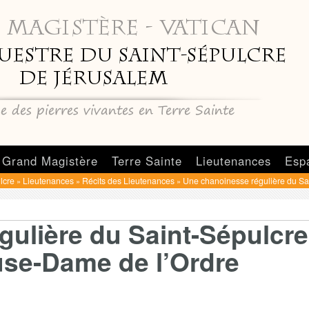
Grand Magistère
Terre Sainte
Lieutenances
Esp
lcre
Lieutenances
Récits des Lieutenances
Une chanoinesse régulière du Sa
»
»
»
ulière du Saint-Sépulcre
use-Dame de l’Ordre