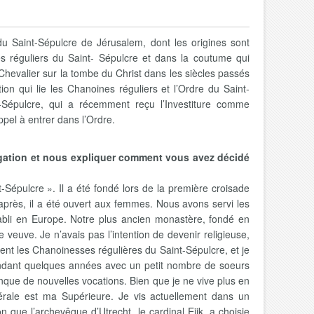
e du Saint-Sépulcre de Jérusalem, dont les origines sont
es réguliers du Saint- Sépulcre et dans la coutume qui
Chevalier sur la tombe du Christ dans les siècles passés
ion qui lie les Chanoines réguliers et l’Ordre du Saint-
-Sépulcre, qui a récemment reçu l’Investiture comme
pel à entrer dans l’Ordre.
égation et nous expliquer comment vous avez décidé
-Sépulcre ». Il a été fondé lors de la première croisade
près, il a été ouvert aux femmes. Nous avons servi les
établi en Europe. Notre plus ancien monastère, fondé en
veuve. Je n’avais pas l’intention de devenir religieuse,
t les Chanoinesses régulières du Saint-Sépulcre, et je
endant quelques années avec un petit nombre de soeurs
que de nouvelles vocations. Bien que je ne vive plus en
érale est ma Supérieure. Je vis actuellement dans un
que l’archevêque d’Utrecht, le cardinal Eijk, a choisie