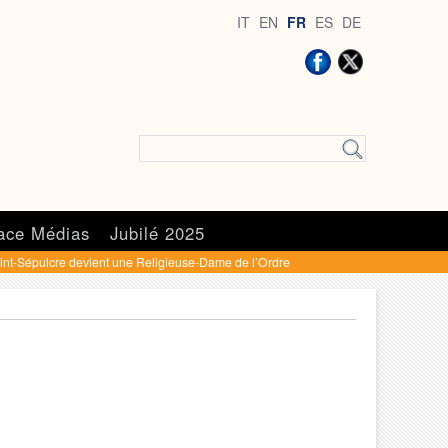
IT
EN
FR
ES
DE
ace Médias
Jubilé 2025
int-Sépulcre devient une Religieuse-Dame de l’Ordre