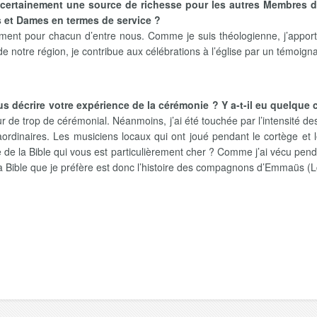
st certainement une source de richesse pour les autres Membre
s et Dames en termes de service ?
ment pour chacun d’entre nous. Comme je suis théologienne, j’apporter
otre région, je contribue aux célébrations à l’église par un témoignage
s décrire votre expérience de la cérémonie ? Y a-t-il eu quelque
peur de trop de cérémonial. Néanmoins, j’ai été touchée par l’intensité d
raordinaires. Les musiciens locaux qui ont joué pendant le cortège et 
e de la Bible qui vous est particulièrement cher ? Comme j’ai vécu p
a Bible que je préfère est donc l’histoire des compagnons d’Emmaüs (L