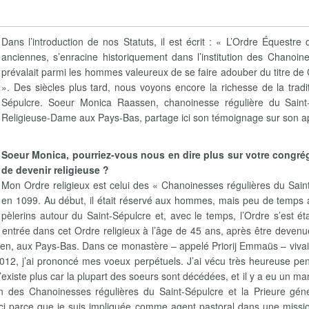
Dans l’introduction de nos Statuts, il est écrit : « L’Ordre Équestr
anciennes, s’enracine historiquement dans l’institution des Chanoin
prévalait parmi les hommes valeureux de se faire adouber du titre de 
». Des siècles plus tard, nous voyons encore la richesse de la tradit
Sépulcre. Soeur Monica Raassen, chanoinesse régulière du Saint
Religieuse-Dame aux Pays-Bas, partage ici son témoignage sur son ap
Soeur Monica, pourriez-vous nous en dire plus sur votre congr
de devenir religieuse ?
Mon Ordre religieux est celui des « Chanoinesses régulières du Saint
en 1099. Au début, il était réservé aux hommes, mais peu de temps a
pèlerins autour du Saint-Sépulcre et, avec le temps, l’Ordre s’est 
 entrée dans cet Ordre religieux à l’âge de 45 ans, après être devenue 
n, aux Pays-Bas. Dans ce monastère – appelé Priorij Emmaüs – vivaien
012, j’ai prononcé mes voeux perpétuels. J’ai vécu très heureuse p
iste plus car la plupart des soeurs sont décédées, et il y a eu un man
n des Chanoinesses régulières du Saint-Sépulcre et la Prieure gén
i parce que je suis impliquée comme agent pastoral dans une mission 