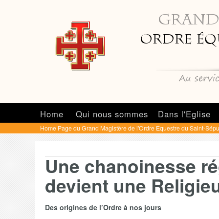
Home
Qui nous sommes
Dans l'Eglise
Home Page du Grand Magistère de l'Ordre Equestre du Saint-Sépu
Une chanoinesse rég
devient une Religie
Des origines de l’Ordre à nos jours