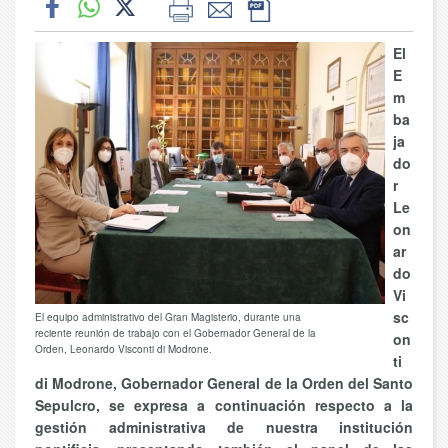
El
E
m
ba
ja
do
r
Le
on
ar
do
Vi
sc
El equipo administrativo del Gran Magisterio, durante una
reciente reunión de trabajo con el Gobernador General de la
on
Orden, Leonardo Visconti di Modrone.
ti
di Modrone, Gobernador General de la Orden del Santo
Sepulcro, se expresa a continuación respecto a la
gestión administrativa de nuestra institución