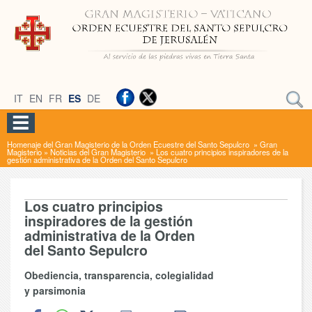
IT
EN
FR
ES
DE
Homenaje del Gran Magisterio de la Orden Ecuestre del Santo Sepulcro
»
Gran
Magisterio
»
Noticias del Gran Magisterio
»
Los cuatro principios inspiradores de la
gestión administrativa de la Orden del Santo Sepulcro
Los cuatro principios
inspiradores de la gestión
administrativa de la Orden
del Santo Sepulcro
Obediencia, transparencia, colegialidad
y parsimonia