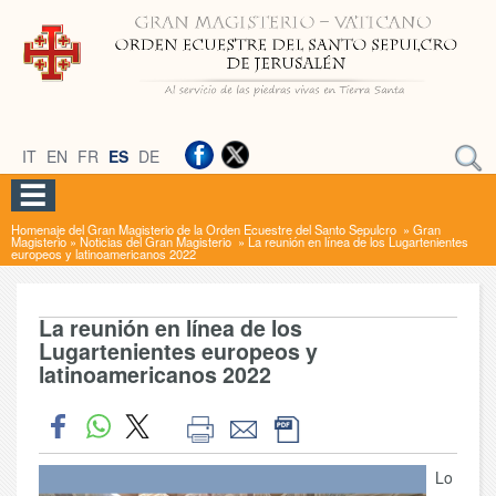
IT
EN
FR
ES
DE
Homenaje del Gran Magisterio de la Orden Ecuestre del Santo Sepulcro
»
Gran
Magisterio
»
Noticias del Gran Magisterio
»
La reunión en línea de los Lugartenientes
europeos y latinoamericanos 2022
La reunión en línea de los
Lugartenientes europeos y
latinoamericanos 2022
Lo