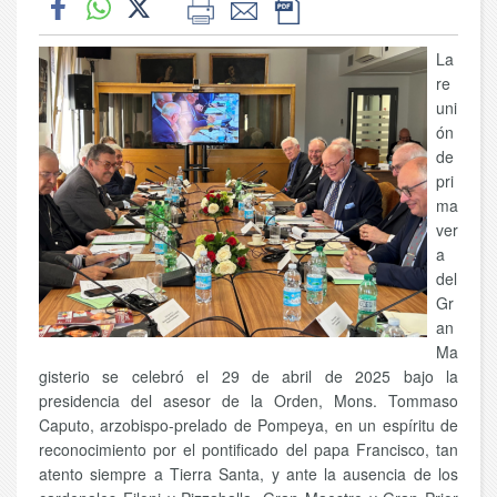
La
re
uni
ón
de
pri
ma
ver
a
del
Gr
an
Ma
gisterio se celebró el 29 de abril de 2025 bajo la
presidencia del asesor de la Orden, Mons. Tommaso
Caputo, arzobispo-prelado de Pompeya, en un espíritu de
reconocimiento por el pontificado del papa Francisco, tan
atento siempre a Tierra Santa, y ante la ausencia de los