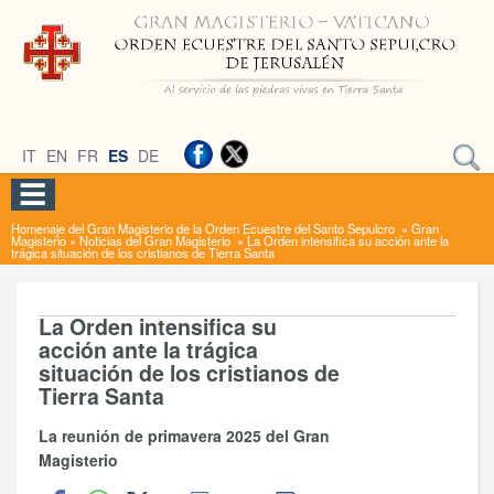
IT
EN
FR
ES
DE
Homenaje del Gran Magisterio de la Orden Ecuestre del Santo Sepulcro
»
Gran
Magisterio
»
Noticias del Gran Magisterio
»
La Orden intensifica su acción ante la
trágica situación de los cristianos de Tierra Santa
La Orden intensifica su
acción ante la trágica
situación de los cristianos de
Tierra Santa
La reunión de primavera 2025 del Gran
Magisterio