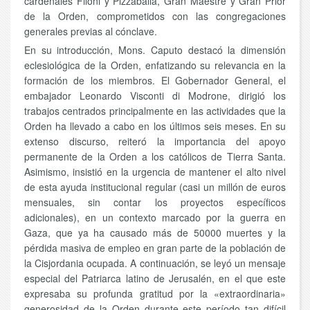
cardenales Filoni y Pizzaballa, Gran Maestre y Gran Prior
de la Orden, comprometidos con las congregaciones
generales previas al cónclave.
En su introducción, Mons. Caputo destacó la dimensión
eclesiológica de la Orden, enfatizando su relevancia en la
formación de los miembros. El Gobernador General, el
embajador Leonardo Visconti di Modrone, dirigió los
trabajos centrados principalmente en las actividades que la
Orden ha llevado a cabo en los últimos seis meses. En su
extenso discurso, reiteró la importancia del apoyo
permanente de la Orden a los católicos de Tierra Santa.
Asimismo, insistió en la urgencia de mantener el alto nivel
de esta ayuda institucional regular (casi un millón de euros
mensuales, sin contar los proyectos específicos
adicionales), en un contexto marcado por la guerra en
Gaza, que ya ha causado más de 50000 muertes y la
pérdida masiva de empleo en gran parte de la población de
la Cisjordania ocupada. A continuación, se leyó un mensaje
especial del Patriarca latino de Jerusalén, en el que este
expresaba su profunda gratitud por la «extraordinaria»
generosidad de la Orden durante este período tan difícil