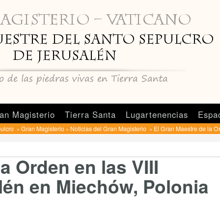
an Magisterio
Tierra Santa
Lugartenencias
Espa
pulcro
Gran Magisterio
Noticias del Gran Magisterio
El Gran Maestre de la O
»
»
»
a Orden en las VIII
lén en Miechów, Polonia