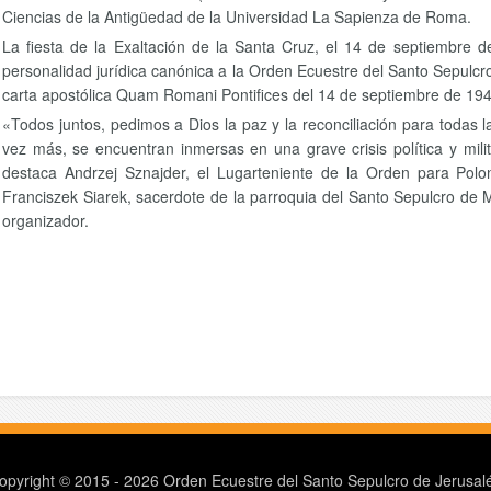
Ciencias de la Antigüedad de la Universidad La Sapienza de Roma.
La fiesta de la Exaltación de la Santa Cruz, el 14 de septiembre d
personalidad jurídica canónica a la Orden Ecuestre del Santo Sepulcro 
carta apostólica Quam Romani Pontifices del 14 de septiembre de 194
«Todos juntos, pedimos a Dios la paz y la reconciliación para todas 
vez más, se encuentran inmersas en una grave crisis política y mili
destaca Andrzej Sznajder, el Lugarteniente de la Orden para Polon
Franciszek Siarek, sacerdote de la parroquia del Santo Sepulcro de
organizador.
opyright © 2015 - 2026 Orden Ecuestre del Santo Sepulcro de Jerusal