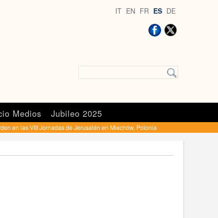
IT
EN
FR
ES
DE
cio Medios
Jubileo 2025
rden en las VIII Jornadas de Jerusalén en Miechów, Polonia