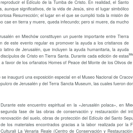
reproducir el Edículo de la Tumba de Cristo. En realidad, el Santo
 aunque significativos, de la vida de Jesús, sino el lugar simbólico
loriosa Resurrección; el lugar en el que se cumplió toda la misión de
 no cae en tierra y muere, queda infecundo; pero si muere, da mucho
usalén en Miechów constituyen un puente importante entre Tierra
n de este evento regular es promover la ayuda a los cristianos de
do latino de Jerusalén, que incluyen la ayuda humanitaria, la ayuda
Mi
 discípulos de Cristo en Tierra Santa. Durante cada edición de estas
va a favor de los orfanatos Homes of Peace del Monte de los Olivos de 
 se inauguró una exposición especial en el Museo Nacional de Cracovi
Sepulcro de Jerusalén y del Terra Sancta Museum, las cuales fueron don
Durante este encuentro espiritual en la «Jerusalén polaca», en Mi
segunda fase de las obras de conservación y restauración del inte
renovación del suelo, obras de protección del Edículo del Santo Sep
de los materiales encontrados gracias a la labor realizada por la
Culturali La Venaria Reale (Centro de Conservación y Restauración