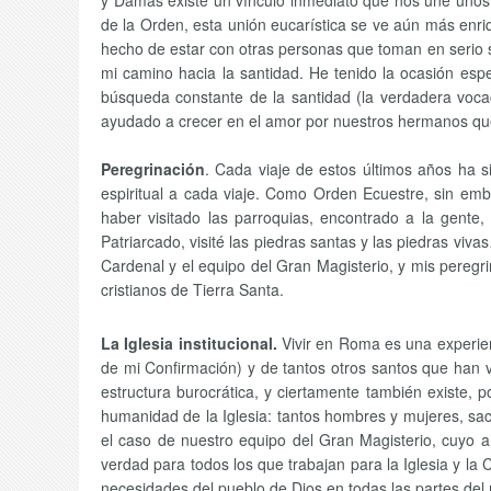
y Damas existe un vínculo inmediato que nos une unos a
de la Orden, esta unión eucarística se ve aún más enriq
hecho de estar con otras personas que toman en seri
mi camino hacia la santidad. He tenido la ocasión esp
búsqueda constante de la santidad (la verdadera vocac
ayudado a crecer en el amor por nuestros hermanos que v
Peregrinación
. Cada viaje de estos últimos años ha s
espiritual a cada viaje. Como Orden Ecuestre, sin emb
haber visitado las parroquias, encontrado a la gente
Patriarcado, visité las piedras santas y las piedras vi
Cardenal y el equipo del Gran Magisterio, y mis pereg
cristianos de Tierra Santa.
La Iglesia institucional.
Vivir en Roma es una experien
de mi Confirmación) y de tantos otros santos que han
estructura burocrática, y ciertamente también existe
humanidad de la Iglesia: tantos hombres y mujeres, sace
el caso de nuestro equipo del Gran Magisterio, cuyo 
verdad para todos los que trabajan para la Iglesia y l
necesidades del pueblo de Dios en todas las partes del