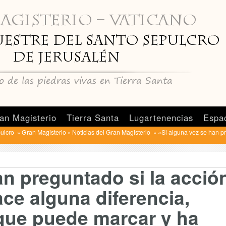
an Magisterio
Tierra Santa
Lugartenencias
Espa
pulcro
Gran Magisterio
Noticias del Gran Magisterio
«Si alguna vez se han pr
»
»
»
an preguntado si la acció
ce alguna diferencia,
que puede marcar y ha