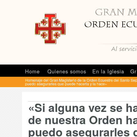
Home
Quienes somos
En la Iglesia
Gr
Homenaje del Gran Magisterio de la Orden Ecuestre del Santo Se
puedo asegurarles que puede hacerla y la hace»
«Si alguna vez se h
de nuestra Orden ha
puedo asegurarles 