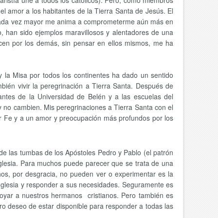
aristía une a todos los católicos). Pero, como miembros
el amor a los habitantes de la Tierra Santa de Jesús. El
l cada vez mayor me anima a comprometerme aún más en
o, han sido ejemplos maravillosos y alentadores de una
hacen por los demás, sin pensar en ellos mismos, me ha
y la Misa por todos los continentes ha dado un sentido
bién vivir la peregrinación a Tierra Santa. Después de
antes de la Universidad de Belén y a las escuelas del
 y no cambien. Mis peregrinaciones a Tierra Santa con el
or Fe y a un amor y preocupación más profundos por los
de las tumbas de los Apóstoles Pedro y Pablo (el patrón
glesia. Para muchos puede parecer que se trata de una
os, por desgracia, no pueden ver o experimentar es la
la Iglesia y responder a sus necesidades. Seguramente es
poyar a nuestros hermanos cristianos. Pero también es
ro deseo de estar disponible para responder a todas las