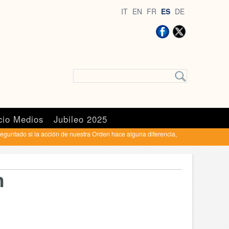
IT
EN
FR
ES
DE
cio Medios
Jubileo 2025
eguntado si la acción de nuestra Orden hace alguna diferencia,
n