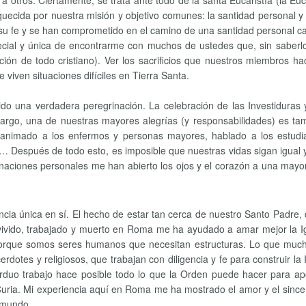
 otros. Ciertamente, se trata ante todo de la santa Eucaristía (la Euc
uecida por nuestra misión y objetivo comunes: la santidad personal y 
o su fe y se han comprometido en el camino de una santidad persona
ecial y única de encontrarme con muchos de ustedes que, sin saberl
ión de todo cristiano). Ver los sacrificios que nuestros miembros 
iven situaciones difíciles en Tierra Santa.
ido una verdadera peregrinación. La celebración de las Investiduras 
argo, una de nuestras mayores alegrías (y responsabilidades) es tam
, animado a los enfermos y personas mayores, hablado a los estudi
vas… Después de todo esto, es imposible que nuestras vidas sigan igual
rinaciones personales me han abierto los ojos y el corazón a una may
cia única en sí. El hecho de estar tan cerca de nuestro Santo Padre, 
 vivido, trabajado y muerto en Roma me ha ayudado a amar mejor la I
, porque somos seres humanos que necesitan estructuras. Lo que much
rdotes y religiosos, que trabajan con diligencia y fe para construir 
arduo trabajo hace posible todo lo que la Orden puede hacer para a
a Curia. Mi experiencia aquí en Roma me ha mostrado el amor y el since
 mundo.