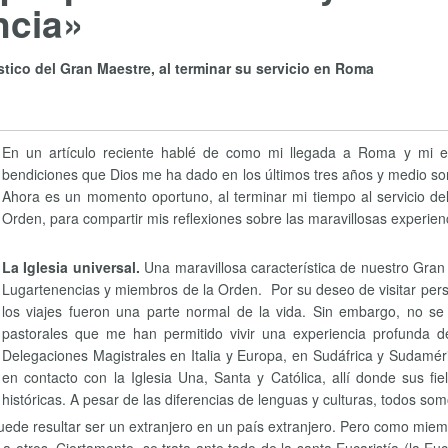
ncia»
stico del Gran Maestre, al terminar su servicio en Roma
En un artículo reciente hablé de como mi llegada a Roma y mi e
bendiciones que Dios me ha dado en los últimos tres años y medio son 
Ahora es un momento oportuno, al terminar mi tiempo al servicio del
Orden, para compartir mis reflexiones sobre las maravillosas experienc
La Iglesia universal.
Una maravillosa característica de nuestro Gran 
Lugartenencias y miembros de la Orden. Por su deseo de visitar per
los viajes fueron una parte normal de la vida. Sin embargo, no se tr
pastorales que me han permitido vivir una experiencia profunda de
Delegaciones Magistrales en Italia y Europa, en Sudáfrica y Sudaméri
en contacto con la Iglesia Una, Santa y Católica, allí donde sus fie
históricas. A pesar de las diferencias de lenguas y culturas, todos som
puede resultar ser un extranjero en un país extranjero. Pero como mie