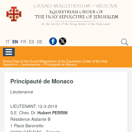
IT
EN
FR
ES
DE
Home Page of the Grand Magisterium of the Equestrian Order of the Holy
Sepulchre
»
Lieutenancies
»
Principauté de Monaco
Principauté de Monaco
Lieutenance
LIEUTENANT: 12-3-2019
S.E. Chev. Dr.
Hubert PERRIN
Résidence Atalante B
1 Place Baronetto