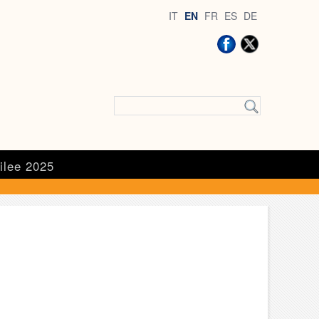
IT
EN
FR
ES
DE
ilee 2025