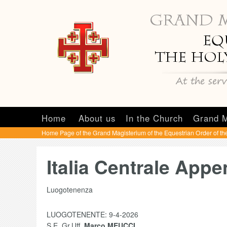
Home
About us
In the Church
Grand M
Home Page of the Grand Magisterium of the Equestrian Order of th
Italia Centrale Appe
Luogotenenza
LUOGOTENENTE: 9-4-2026
S.E. Gr.Uff.
Marco MEUCCI