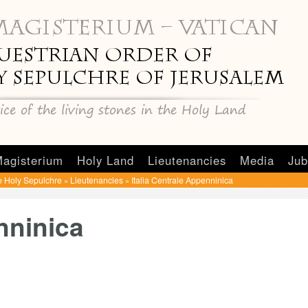
agisterium
Holy Land
Lieutenancies
Media
Jub
e Holy Sepulchre
Lieutenancies
Italia Centrale Appenninica
»
»
nninica