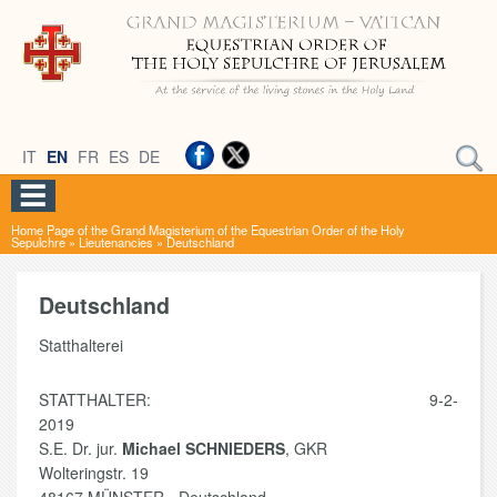
IT
EN
FR
ES
DE
Home Page of the Grand Magisterium of the Equestrian Order of the Holy
Sepulchre
»
Lieutenancies
»
Deutschland
Deutschland
Statthalterei
STATTHALTER: 9-2-
2019
S.E. Dr. jur.
Michael SCHNIEDERS
, GKR
Wolteringstr. 19