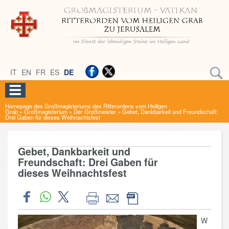
IT
EN
FR
ES
DE
Homepage des Großmagisteriums des Ritterordens vom Heiligen
Grab
»
Großmagisterium
»
Der Großmeister
»
Gebet, Dankbarkeit und Freundschaft:
Drei Gaben für dieses Weihnachtsfest
Gebet, Dankbarkeit und
Freundschaft: Drei Gaben für
dieses Weihnachtsfest
W