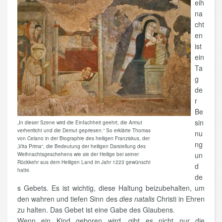
eih
na
cht
en
ist
ein
Ta
g
de
r
Be
sin
„In dieser Szene wird die Einfachheit geehrt, die Armut
verherrlicht und die Demut gepriesen.“ So erklärte Thomas
nu
von Celano in der Biographie des heiligen Franziskus, der
ng
„Vita Prima“, die Bedeutung der heiligen Darstellung des
un
Weihnachtsgeschehens wie sie der Heilige bei seiner
Rückkehr aus dem Heiligen Land im Jahr 1223 gewünscht
d
hatte.
de
s Gebets. Es ist wichtig, diese Haltung beizubehalten, um
den wahren und tiefen Sinn des
dies natalis
Christi in Ehren
zu halten. Das Gebet ist eine Gabe des Glaubens.
Wenn ein Kind geboren wird, gibt es nicht nur die