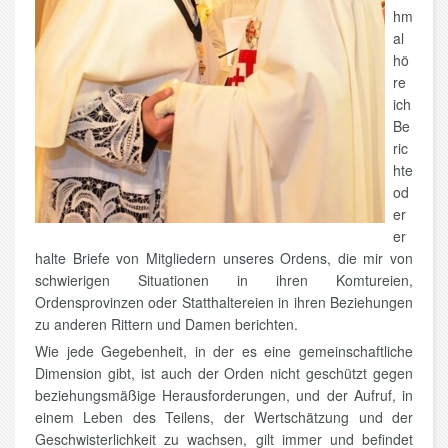
hm
al
hö
re
ich
Be
ric
hte
od
er
er
halte Briefe von Mitgliedern unseres Ordens, die mir von
schwierigen Situationen in ihren Komtureien,
Ordensprovinzen oder Statthaltereien in ihren Beziehungen
zu anderen Rittern und Damen berichten.
Wie jede Gegebenheit, in der es eine gemeinschaftliche
Dimension gibt, ist auch der Orden nicht geschützt gegen
beziehungsmäßige Herausforderungen, und der Aufruf, in
einem Leben des Teilens, der Wertschätzung und der
Geschwisterlichkeit zu wachsen, gilt immer und befindet