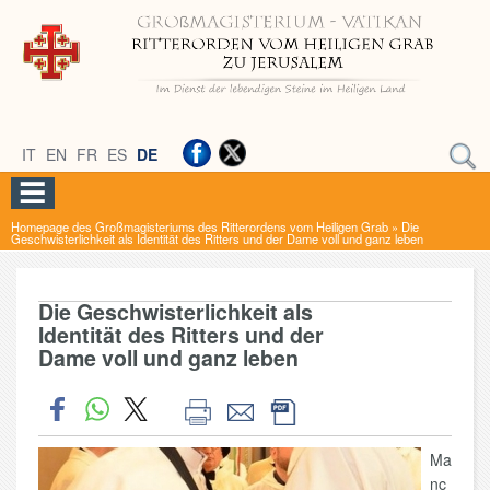
IT
EN
FR
ES
DE
Homepage des Großmagisteriums des Ritterordens vom Heiligen Grab
»
Die
Geschwisterlichkeit als Identität des Ritters und der Dame voll und ganz leben
Die Geschwisterlichkeit als
Identität des Ritters und der
Dame voll und ganz leben
Ma
nc