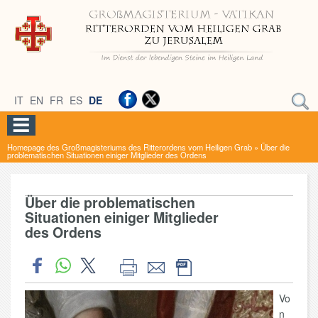
IT
EN
FR
ES
DE
Homepage des Großmagisteriums des Ritterordens vom Heiligen Grab
»
Über die
problematischen Situationen einiger Mitglieder des Ordens
Über die problematischen
Situationen einiger Mitglieder
des Ordens
Vo
n