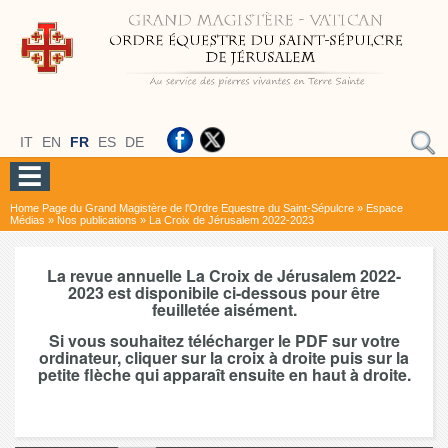
IT
EN
FR
ES
DE
Home Page du Grand Magistère de l'Ordre Equestre du Saint-Sépulcre
»
Espace
Médias
»
Nos publications
»
La Croix de Jérusalem 2022-2023
La revue annuelle La Croix de Jérusalem 2022-
2023 est disponibile ci-dessous pour être
feuilletée aisément.
Si vous souhaitez télécharger le PDF sur votre
ordinateur, cliquer sur la croix à droite puis sur la
petite flèche qui apparaît ensuite en haut à droite.