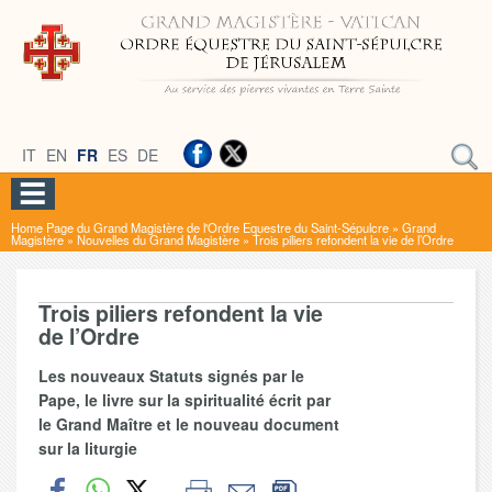
IT
EN
FR
ES
DE
Home Page du Grand Magistère de l'Ordre Equestre du Saint-Sépulcre
»
Grand
Magistère
»
Nouvelles du Grand Magistère
»
Trois piliers refondent la vie de l’Ordre
Trois piliers refondent la vie
de l’Ordre
Les nouveaux Statuts signés par le
Pape, le livre sur la spiritualité écrit par
le Grand Maître et le nouveau document
sur la liturgie