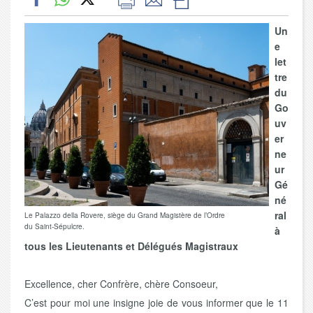
Un
e
let
tre
du
Go
uv
er
ne
ur
Gé
né
ral
Le Palazzo della Rovere, siège du Grand Magistère de l’Ordre
du Saint-Sépulcre.
à
tous les Lieutenants et Délégués Magistraux
Excellence, cher Confrère, chère Consoeur,
C’est pour moi une insigne joie de vous informer que le 11