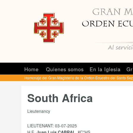
Home
Quienes somos
En la Iglesia
Gr
Homenaje del Gran Magisterio de la Orden Ecuestre del Santo Se
South Africa
Lieutenancy
LIEUTENANT: 03-07-2025
H.E.
Juan Luis CABRAL
, KC*HS