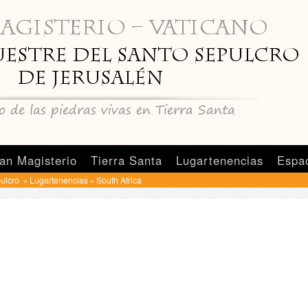
an Magisterio
Tierra Santa
Lugartenencias
Espa
pulcro
Lugartenencias
South Africa
»
»