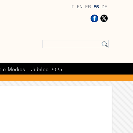
IT
EN
FR
ES
DE
cio Medios
Jubileo 2025