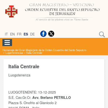
IT
EN
FR
ES
DE
Homenaje del Gran Magisterio de la Orden Ecuestre del Santo Sepulcro
»
Lugartenencias
»
Italia Centrale
Italia Centrale
Luogotenenza
LUOGOTENENTE: 13-12-2025
S.E. Cav.Gr.Cr.
Avv. Stefano PETRILLO
Piazza S. Onofrio al Gianicolo 2