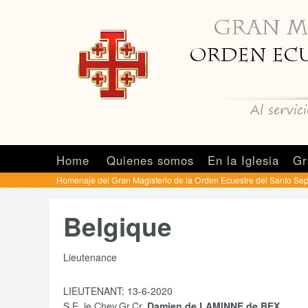
Home
Quienes somos
En la Iglesia
Gr
Homenaje del Gran Magisterio de la Orden Ecuestre del Santo Se
Belgique
Lieutenance
LIEUTENANT: 13-6-2020
S.E. le Chev.Gr.Cr.
Damien de LAMINNE de BEX