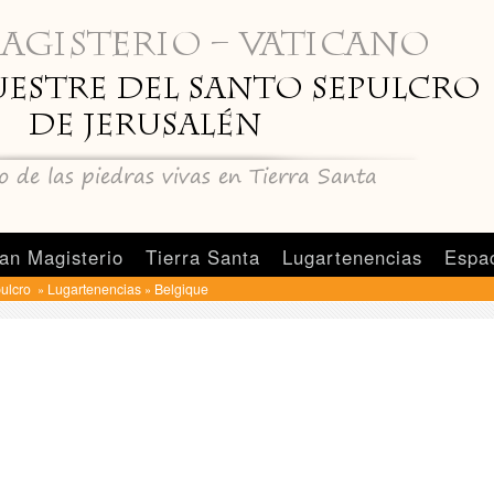
an Magisterio
Tierra Santa
Lugartenencias
Espa
pulcro
Lugartenencias
Belgique
»
»