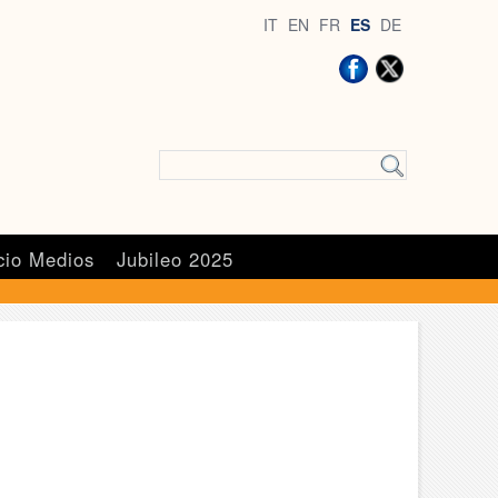
IT
EN
FR
ES
DE
cio Medios
Jubileo 2025