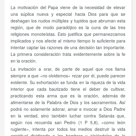
La motivación del Papa viene de la necesidad de elevar
una súplica nueva y especial hacia Dios para que se
deshagan los nudos múltiples y tupidos que abruman esta
región, que de modo paradójico es la cuna de las tres
religiones monoteístas. Esto justifica que permanezcamos
implicados y nos afecte al mismo tiempo lo suficiente para
intentar captar las razones de una decisión tan importante.
La primera consideración trata evidentemente sobre la fe
en la oración.
La invitación a orar, de parte de aquel que nos llama
siempre a que «no olvidemos» rezar por él, puede parecer
evidente. Su exhortación se funda en la riqueza de la vida
interior que cada bautizado tiene el deber de cultivar,
practicando esta arma que es la oración, además de
alimentarse de la Palabra de Dios y los sacramentos. Así
podrá no solamente adorar, amar e invocar a Dios Padre
en la verdad, sino también luchar contra Satanás que,
según nos recuerda san Pedro (1 P 5,8), «como león
rugiente», intenta por todos los medios destruir la vida
espiritual dividiendo a los hombres y alejándolos de la