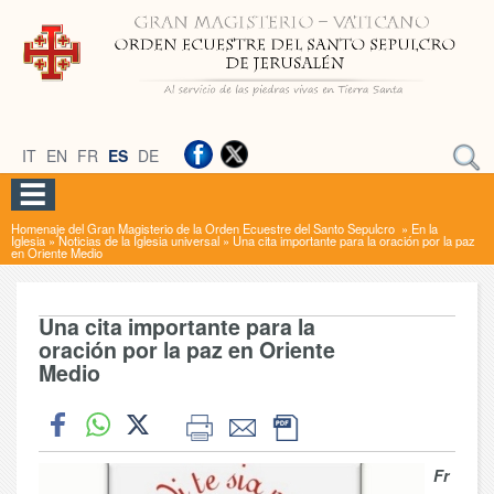
IT
EN
FR
ES
DE
Homenaje del Gran Magisterio de la Orden Ecuestre del Santo Sepulcro
»
En la
Iglesia
»
Noticias de la Iglesia universal
»
Una cita importante para la oración por la paz
en Oriente Medio
Una cita importante para la
oración por la paz en Oriente
Medio
Fr