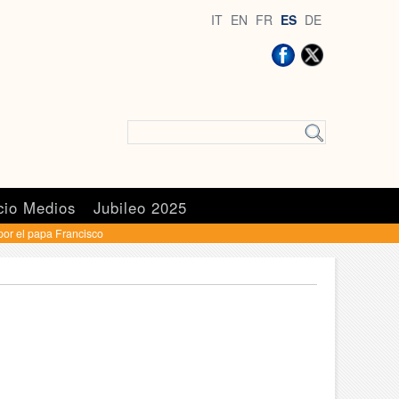
IT
EN
FR
ES
DE
cio Medios
Jubileo 2025
por el papa Francisco