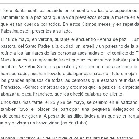
Tierra Santa continúa estando en el centro de las preocupaciones 
llamamiento a la paz para que la vida prevalezca sobre la muerte en e
que es tan querida por todos. En estos últimos meses y en repetida
Palestina estén presentes a su lado.
El 18 de mayo, en Verona, durante el encuentro «Arena de paz – Justi
pastoral del Santo Padre a la ciudad, un israelí y un palestino de l
reúne a los familiares de las personas asesinadas en el conflicto de
Maoz Inon es un empresario israelí que se esfuerza por trabajar por
octubre. Aziz Abu Sarah es palestino y su hermano fue asesinado por 
han acercado, nos han llevado a dialogar para crear un futuro mejor»
los grandes aplausos de todas las personas que estaban reunidas e
Francisco. «Somos empresarios y creemos que la paz es la empresa m
abrazar al papa Francisco, que les ofreció palabras de aliento.
Unos días más tarde, el 25 y 26 de mayo, se celebró en el Vaticano 
también tuvo el placer de participar una pequeña delegación d
s de zonas de guerra. A pesar de las dificultades a las que se enfrent
iento y enviaron un breve vídeo (en YouTube).
l papa Francisco el 7 de junio de 2024 en los jardines del Vaticano,