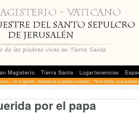
an Magisterio
Tierra Santa
Lugartenencias
Espa
pulcro
En la Iglesia
Noticias de la Iglesia universal
Tierra Santa, muy querida 
»
»
»
uerida por el papa