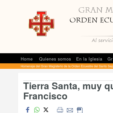
Home
Quienes somos
En la Iglesia
Gr
Homenaje del Gran Magisterio de la Orden Ecuestre del Santo Se
Tierra Santa, muy q
Francisco