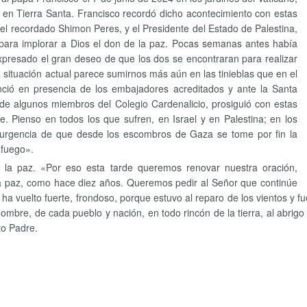
z en Tierra Santa. Francisco recordó dicho acontecimiento con estas
 el recordado Shimon Peres, y el Presidente del Estado de Palestina,
para implorar a Dios el don de la paz. Pocas semanas antes había
xpresado el gran deseo de que los dos se encontraran para realizar
La situación actual parece sumirnos más aún en las tinieblas que en el
nció en presencia de los embajadores acreditados y ante la Santa
y de algunos miembros del Colegio Cardenalicio, prosiguió con estas
. Pienso en todos los que sufren, en Israel y en Palestina; en los
la urgencia de que desde los escombros de Gaza se tome por fin la
 fuego».
r la paz. «Por eso esta tarde queremos renovar nuestra oración,
la paz, como hace diez años. Queremos pedir al Señor que continúe
e ha vuelto fuerte, frondoso, porque estuvo al reparo de los vientos 
mbre, de cada pueblo y nación, en todo rincón de la tierra, al abrigo
nto Padre.