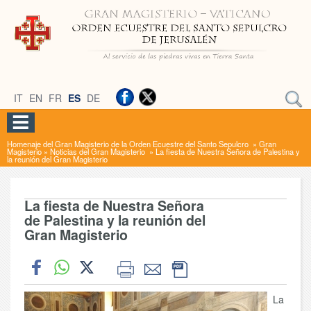
IT
EN
FR
ES
DE
Homenaje del Gran Magisterio de la Orden Ecuestre del Santo Sepulcro
»
Gran
Magisterio
»
Noticias del Gran Magisterio
»
La fiesta de Nuestra Señora de Palestina y
la reunión del Gran Magisterio
La fiesta de Nuestra Señora
de Palestina y la reunión del
Gran Magisterio
La