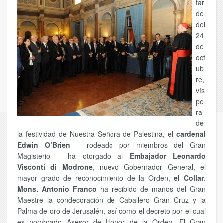
tar
de
del
24
de
oct
ub
re,
vís
pe
ra
de
la festividad de Nuestra Señora de Palestina, el
cardenal
Edwin O’Brien
– rodeado por miembros del Gran
Magisterio – ha otorgado al
Embajador Leonardo
Visconti di Modrone
, nuevo Gobernador General, el
mayor grado de reconocimiento de la Orden,
el Collar
.
Mons. Antonio Franco
ha recibido de manos del Gran
Maestre la condecoración de Caballero Gran Cruz y la
Palma de oro de Jerusalén, así como el decreto por el cual
es nombrado Asesor de Honor de la Orden. El Gran