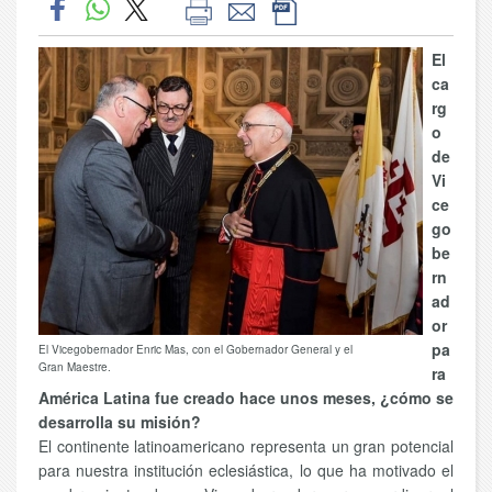
El
ca
rg
o
de
Vi
ce
go
be
rn
ad
or
pa
El Vicegobernador Enric Mas, con el Gobernador General y el
Gran Maestre.
ra
América Latina fue creado hace unos meses, ¿cómo se
desarrolla su misión?
El continente latinoamericano representa un gran potencial
para nuestra institución eclesiástica, lo que ha motivado el