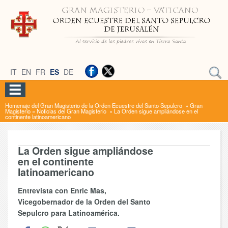
IT
EN
FR
ES
DE
Homenaje del Gran Magisterio de la Orden Ecuestre del Santo Sepulcro
»
Gran
Magisterio
»
Noticias del Gran Magisterio
»
La Orden sigue ampliándose en el
continente latinoamericano
La Orden sigue ampliándose
en el continente
latinoamericano
Entrevista con Enric Mas,
Vicegobernador de la Orden del Santo
Sepulcro para Latinoamérica.