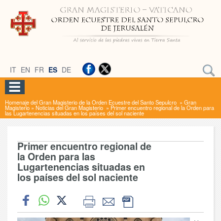
IT
EN
FR
ES
DE
Homenaje del Gran Magisterio de la Orden Ecuestre del Santo Sepulcro
»
Gran
Magisterio
»
Noticias del Gran Magisterio
»
Primer encuentro regional de la Orden para
las Lugartenencias situadas en los países del sol naciente
Primer encuentro regional de
la Orden para las
Lugartenencias situadas en
los países del sol naciente