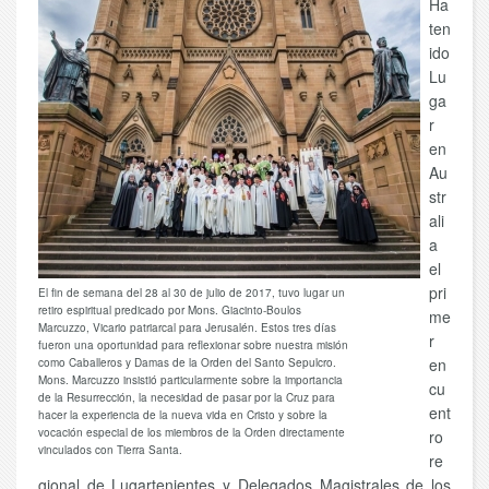
Ha
ten
ido
Lu
ga
r
en
Au
str
ali
a
el
pri
El fin de semana del 28 al 30 de julio de 2017, tuvo lugar un
retiro espiritual predicado por Mons. Giacinto-Boulos
me
Marcuzzo, Vicario patriarcal para Jerusalén. Estos tres días
r
fueron una oportunidad para reflexionar sobre nuestra misión
en
como Caballeros y Damas de la Orden del Santo Sepulcro.
Mons. Marcuzzo insistió particularmente sobre la importancia
cu
de la Resurrección, la necesidad de pasar por la Cruz para
ent
hacer la experiencia de la nueva vida en Cristo y sobre la
vocación especial de los miembros de la Orden directamente
ro
vinculados con Tierra Santa.
re
gional de Lugartenientes y Delegados Magistrales de los