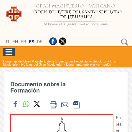
IT
EN
FR
ES
DE
Homenaje del Gran Magisterio de la Orden Ecuestre del Santo Sepulcro
»
Gran
Magisterio
»
Noticias del Gran Magisterio
»
Documento sobre la Formación
Documento sobre la
Formación
En
res
pu