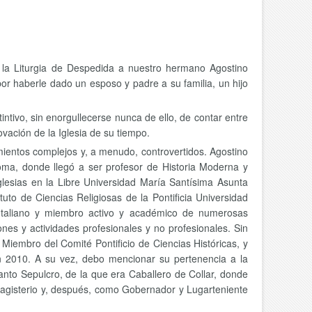
a la Liturgia de Despedida a nuestro hermano Agostino
por haberle dado un esposo y padre a su familia, un hijo
ntivo, sin enorgullecerse nunca de ello, de contar entre
vación de la Iglesia de su tiempo.
imientos complejos y, a menudo, controvertidos. Agostino
Roma, donde llegó a ser profesor de Historia Moderna y
Iglesias en la Libre Universidad María Santísima Asunta
uto de Ciencias Religiosas de la Pontificia Universidad
ico Italiano y miembro activo y académico de numerosas
nes y actividades profesionales y no profesionales. Sin
iembro del Comité Pontificio de Ciencias Históricas, y
n 2010. A su vez, debo mencionar su pertenencia a la
nto Sepulcro, de la que era Caballero de Collar, donde
 Magisterio y, después, como Gobernador y Lugarteniente