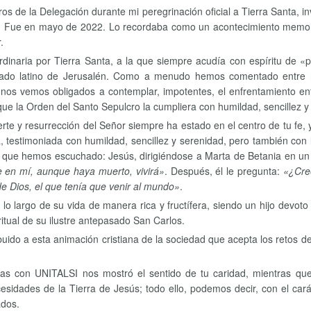
 de la Delegación durante mi peregrinación oficial a Tierra Santa, in
s». Fue en mayo de 2022. Lo recordaba como un acontecimiento memora
.
dinaria por Tierra Santa, a la que siempre acudía con espíritu de «
ado latino de Jerusalén. Como a menudo hemos comentado entre n
 nos vemos obligados a contemplar, impotentes, el enfrentamiento entre
que la Orden del Santo Sepulcro la cumpliera con humildad, sencillez y 
rte y resurrección del Señor siempre ha estado en el centro de tu fe, y
, testimoniada con humildad, sencillez y serenidad, pero también con l
 que hemos escuchado: Jesús, dirigiéndose a Marta de Betania en un
ee en mí, aunque haya muerto, vivirá»
. Después, él le pregunta:
«¿Cre
 de Dios, el que tenía que venir al mundo»
.
 lo largo de su vida de manera rica y fructífera, siendo un hijo devot
ritual de su ilustre antepasado San Carlos.
buido a esta animación cristiana de la sociedad que acepta los retos de
rmas con UNITALSI nos mostró el sentido de tu caridad, mientras q
esidades de la Tierra de Jesús; todo ello, podemos decir, con el ca
ados.