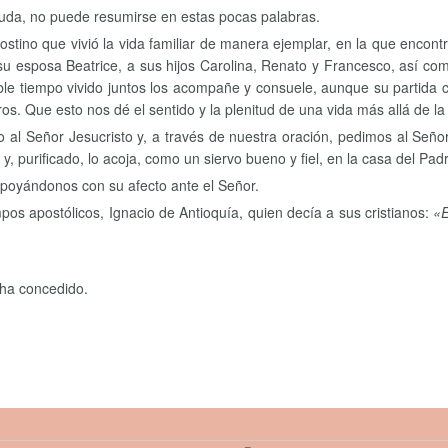
a duda, no puede resumirse en estas pocas palabras.
ino que vivió la vida familiar de manera ejemplar, en la que encontró
su esposa Beatrice, a sus hijos Carolina, Renato y Francesco, así 
dable tiempo vivido juntos los acompañe y consuele, aunque su partida 
s. Que esto nos dé el sentido y la plenitud de una vida más allá de la 
 Señor Jesucristo y, a través de nuestra oración, pedimos al Señor R
, purificado, lo acoja, como un siervo bueno y fiel, en la casa del Pad
 apoyándonos con su afecto ante el Señor.
empos apostólicos, Ignacio de Antioquía, quien decía a sus cristianos:
«E
 ha concedido.