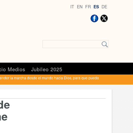
IT
EN
FR
ES
DE
cio Medios
Jubileo 2025
ender la marcha desde el mundo hacia Dios, para que pueda
de
me