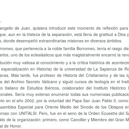
,
ngelio de Juan, quisiera introducir este momento de reflexión par
, aun en la tristeza de la separación, está llena de gratitud a Dios 
aís, donde desempeñó extraordinarias misiones en diversos ámbitos.
romeo, que pertenecía a la noble familia Borromeo, tenía el rasgo disti
rlos, uno de los eclesiásticos que más magistralmente encarnó la reno
bución muy valiosa al conocimiento y a la crítica histórica de acontec
 especialización en Historia) de la universidad de La Sapienza de 
anas. Más tarde, fue profesor de Historia del Cristianismo y de las 
del Archivo Secreto Vaticano y siguió cursos de teología en el Instit
uto Italiano de Estudios Ibéricos, colaborador del Instituto Histór
rnacionales. Sería muy extenso enumerar todas sus numerosas publicacio
en el año 2002, por la voluntad del Papa San Juan Pablo II, como M
 Asamblea Especial para Oriente Medio del Sínodo de los Obispos e
oso con UNITALSI. Pero, fue en el seno de la Orden Ecuestre del Sa
tido de la organización: primero, como Canciller y Miembro del Gran
al de Honor.