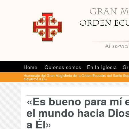
Home
Quienes somos
En la Iglesia
Gr
Homenaje del Gran Magisterio de la Orden Ecuestre del Santo Se
elevarme a Él»
«Es bueno para mí 
el mundo hacia Dio
a Él»