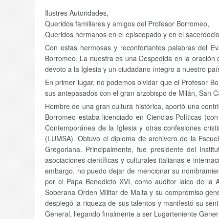
Ilustres Autoridades,
Queridos familiares y amigos del Profesor Borromeo,
Queridos hermanos en el episcopado y en el sacerdocio
Con estas hermosas y reconfortantes palabras del Eva
Borromeo. La nuestra es una Despedida en la oración que
devoto a la Iglesia y un ciudadano íntegro a nuestro p
En primer lugar, no podemos olvidar que el Profesor Bor
sus antepasados con el gran arzobispo de Milán, San Ca
Hombre de una gran cultura histórica, aportó una contri
Borromeo estaba licenciado en Ciencias Políticas (con
Contemporánea de la Iglesia y otras confesiones cristi
(LUMSA). Obtuvo el diploma de archivero de la Escuela 
Gregoriana. Principalmente, fue presidente del Instit
asociaciones científicas y culturales italianas e inte
embargo, no puedo dejar de mencionar su nombramiento 
por el Papa Benedicto XVI, como auditor laico de la
Soberana Orden Militar de Malta y su compromiso gener
desplegó la riqueza de sus talentos y manifestó su sen
General, llegando finalmente a ser Lugarteniente Gener