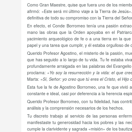
Como Gran Maestre, quise que fuera uno de los miembros
afirmó: «Este será mi último viaje a la Tierra de Jesú
definitiva de todo su compromiso con la Tierra del Señor
En efecto, el Conde Borromeo tenía una pasión extraor
mano las obras que la Orden apoyaba en el Patriarc
yacimiento arqueológico de fe o a una tierra en la que
papel y una tarea que cumplir, y él estaba orgulloso de 
Querido Profesor Agostino, el misterio de la pasión, mue
que has seguido a lo largo de tu vida. Tu fe estaba viva
profundamente arraigada en las palabras del Evangelio
proclama:
«Yo soy la resurrección y la vida: el que cr
Marta:
«Sí, Señor: yo creo que tú eres el Cristo, el Hijo
Esta fue la fe de Agostino Borromeo, una fe que vivió a
constante e ideal, casi por deferencia a la herencia espi
Querido Profesor Borromeo, con tu fidelidad, has contri
análisis y la comprensión necesarios de los hechos.
Tu discreto trabajo al servicio de las personas enfe
manifestaste tu generosidad hacia los pobres y las nec
cumple la clarividente y sagrada «misión» de los bautiz