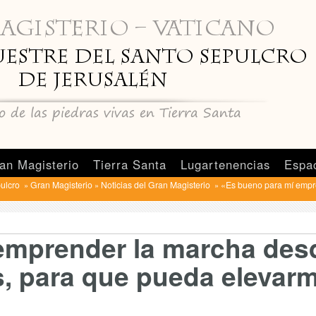
an Magisterio
Tierra Santa
Lugartenencias
Espa
pulcro
Gran Magisterio
Noticias del Gran Magisterio
«Es bueno para mí empr
»
»
»
emprender la marcha des
s, para que pueda elevar