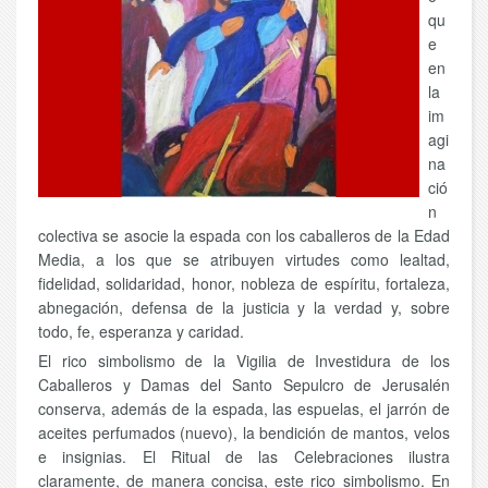
qu
e
en
la
im
agi
na
ció
n
colectiva se asocie la espada con los caballeros de la Edad
Media, a los que se atribuyen virtudes como lealtad,
fidelidad, solidaridad, honor, nobleza de espíritu, fortaleza,
abnegación, defensa de la justicia y la verdad y, sobre
todo, fe, esperanza y caridad.
El rico simbolismo de la Vigilia de Investidura de los
Caballeros y Damas del Santo Sepulcro de Jerusalén
conserva, además de la espada, las espuelas, el jarrón de
aceites perfumados (nuevo), la bendición de mantos, velos
e insignias. El Ritual de las Celebraciones ilustra
claramente, de manera concisa, este rico simbolismo. En