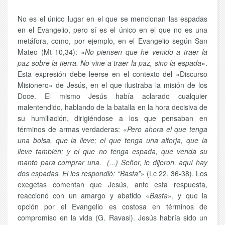
No es el único lugar en el que se mencionan las espadas
en el Evangelio, pero sí es el único en el que no es una
metáfora, como, por ejemplo, en el Evangelio según San
Mateo (Mt 10,34): «
No piensen que he venido a traer la
paz sobre la tierra. No vine a traer la paz, sino la espada
».
Esta expresión debe leerse en el contexto del «Discurso
Misionero» de Jesús, en el que ilustraba la misión de los
Doce. El mismo Jesús había aclarado cualquier
malentendido, hablando de la batalla en la hora decisiva de
su humillación, dirigiéndose a los que pensaban en
términos de armas verdaderas: «
Pero ahora el que tenga
una bolsa, que la lleve; el que tenga una alforja, que la
lleve también; y el que no tenga espada, que venda su
manto para comprar una. (...) Señor, le dijeron, aquí hay
dos espadas. El les respondió: “Basta”
» (Lc 22, 36-38). Los
exegetas comentan que Jesús, ante esta respuesta,
reaccionó con un amargo y abatido «
Basta
», y que la
opción por el Evangelio es costosa en términos de
compromiso en la vida (G. Ravasi). Jesús habría sido un