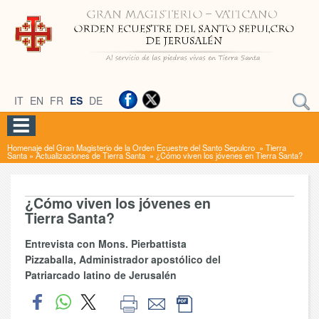
IT
EN
FR
ES
DE
Homenaje del Gran Magisterio de la Orden Ecuestre del Santo Sepulcro
»
Tierra
Santa
»
Actualizaciones de Tierra Santa
»
¿Cómo viven los jóvenes en Tierra Santa?
¿Cómo viven los jóvenes en
Tierra Santa?
Entrevista con Mons. Pierbattista
Pizzaballa, Administrador apostólico del
Patriarcado latino de Jerusalén