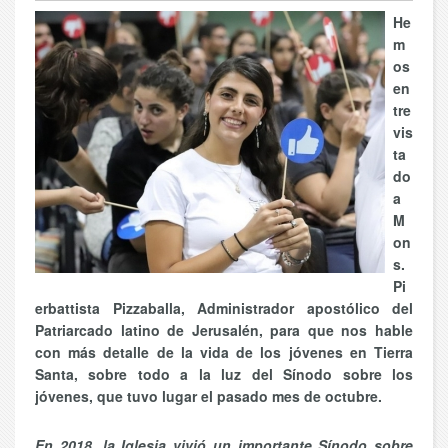
He
m
os
en
tre
vis
ta
do
a
M
on
s.
Pi
erbattista Pizzaballa, Administrador apostólico del
Patriarcado latino de Jerusalén, para que nos hable
con más detalle de la vida de los jóvenes en Tierra
Santa, sobre todo a la luz del Sínodo sobre los
jóvenes, que tuvo lugar el pasado mes de octubre.
En 2018, la Iglesia vivió un importante Sínodo sobre