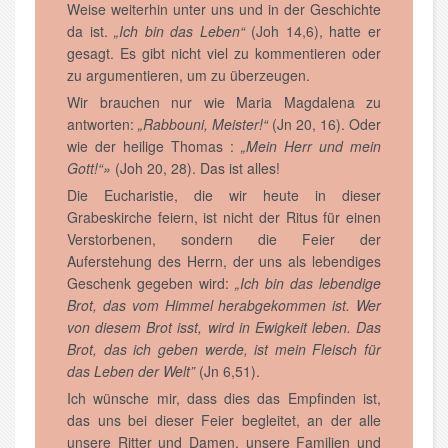
Weise weiterhin unter uns und in der Geschichte
da ist.
„Ich bin das Leben“
(Joh 14,6), hatte er
gesagt. Es gibt nicht viel zu kommentieren oder
zu argumentieren, um zu überzeugen.
Wir brauchen nur wie Maria Magdalena zu
antworten:
„Rabbouni, Meister!“
(Jn 20, 16). Oder
wie der heilige Thomas :
„Mein Herr und mein
Gott!“»
(Joh 20, 28). Das ist alles!
Die Eucharistie, die wir heute in dieser
Grabeskirche feiern, ist nicht der Ritus für einen
Verstorbenen, sondern die Feier der
Auferstehung des Herrn, der uns als lebendiges
Geschenk gegeben wird:
„Ich bin das lebendige
Brot, das vom Himmel herabgekommen ist. Wer
von diesem Brot isst, wird in Ewigkeit leben. Das
Brot, das ich geben werde, ist mein Fleisch für
das Leben der Welt”
(Jn 6,51).
Ich wünsche mir, dass dies das Empfinden ist,
das uns bei dieser Feier begleitet, an der alle
unsere Ritter und Damen, unsere Familien und