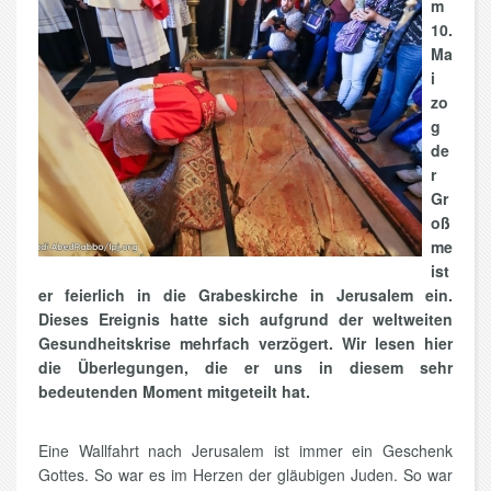
m
10.
Ma
i
zo
g
de
r
Gr
oß
me
ist
er feierlich in die Grabeskirche in Jerusalem ein.
Dieses Ereignis hatte sich aufgrund der weltweiten
Gesundheitskrise mehrfach verzögert. Wir lesen hier
die Überlegungen, die er uns in diesem sehr
bedeutenden Moment mitgeteilt hat.
Eine Wallfahrt nach Jerusalem ist immer ein Geschenk
Gottes. So war es im Herzen der gläubigen Juden. So war