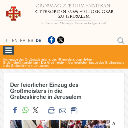
IT
EN
FR
ES
DE
Homepage des Großmagisteriums des Ritterordens vom Heiligen
Grab
»
Großmagisterium
»
Der Großmeister
»
Der feierlicher Einzug des Großmeisters
in die Grabeskirche in Jerusalem
Der feierlicher Einzug des
Großmeisters in die
Grabeskirche in Jerusalem
A