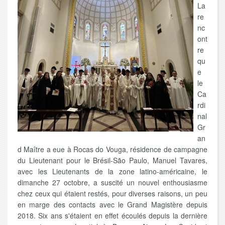
La
re
nc
ont
re
qu
e
le
Ca
rdi
nal
Gr
an
d Maître a eue à Rocas do Vouga, résidence de campagne
du Lieutenant pour le Brésil-São Paulo, Manuel Tavares,
avec les Lieutenants de la zone latino-américaine, le
dimanche 27 octobre, a suscité un nouvel enthousiasme
chez ceux qui étaient restés, pour diverses raisons, un peu
en marge des contacts avec le Grand Magistère depuis
2018. Six ans s'étaient en effet écoulés depuis la dernière