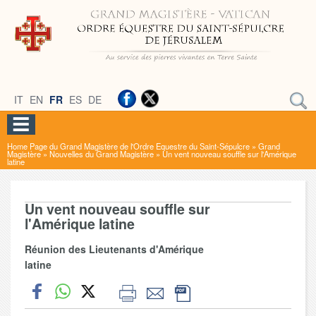
IT
EN
FR
ES
DE
Home Page du Grand Magistère de l'Ordre Equestre du Saint-Sépulcre
»
Grand
Magistère
»
Nouvelles du Grand Magistère
»
Un vent nouveau souffle sur l'Amérique
latine
Un vent nouveau souffle sur
l'Amérique latine
Réunion des Lieutenants d'Amérique
latine