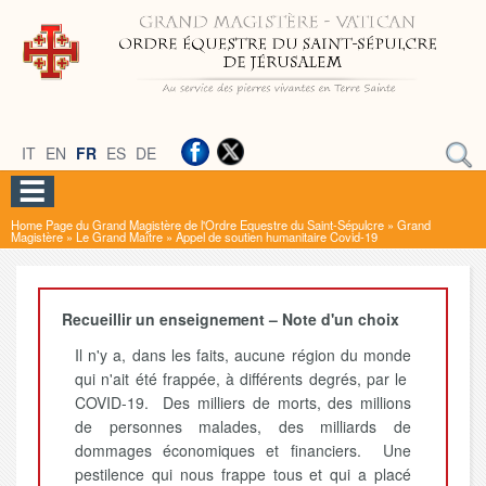
IT
EN
FR
ES
DE
Home Page du Grand Magistère de l'Ordre Equestre du Saint-Sépulcre
»
Grand
Magistère
»
Le Grand Maître
»
Appel de soutien humanitaire Covid-19
Recueillir un enseignement – Note d'un choix
Il n'y a, dans les faits, aucune région du monde
qui n'ait été frappée, à différents degrés, par le
COVID-19. Des milliers de morts, des millions
de personnes malades, des milliards de
dommages économiques et financiers. Une
pestilence qui nous frappe tous et qui a placé