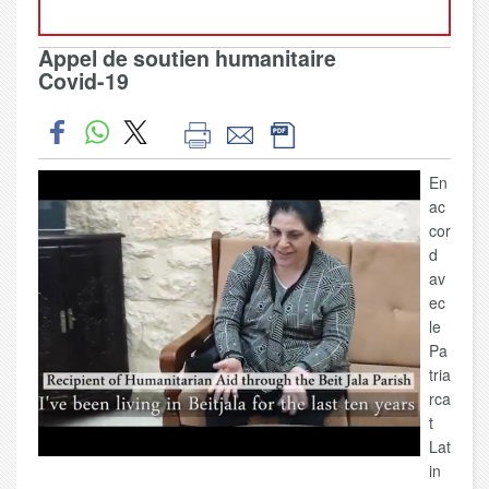
Appel de soutien humanitaire
Covid-19
En
ac
cor
d
av
ec
le
Pa
tria
rca
t
Lat
in