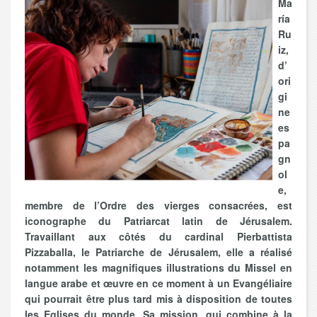
Ma
ría
Ru
iz,
d’
ori
gi
ne
es
pa
gn
ol
e,
membre de l’Ordre des vierges consacrées, est
iconographe du Patriarcat latin de Jérusalem.
Travaillant aux côtés du cardinal Pierbattista
Pizzaballa, le Patriarche de Jérusalem, elle a réalisé
notamment les magnifiques illustrations du Missel en
langue arabe et œuvre en ce moment à un Evangéliaire
qui pourrait être plus tard mis à disposition de toutes
les Eglises du monde. Sa mission, qui combine à la