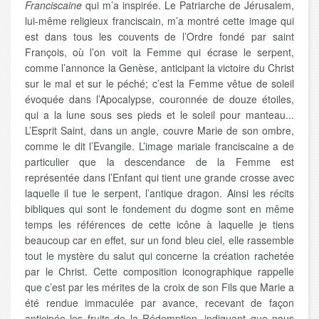
Franciscaine
qui m’a inspirée. Le Patriarche de Jérusalem,
lui-même religieux franciscain, m’a montré cette image qui
est dans tous les couvents de l’Ordre fondé par saint
François, où l’on voit la Femme qui écrase le serpent,
comme l’annonce la Genèse, anticipant la victoire du Christ
sur le mal et sur le péché; c’est la Femme vêtue de soleil
évoquée dans l’Apocalypse, couronnée de douze étoiles,
qui a la lune sous ses pieds et le soleil pour manteau...
L’Esprit Saint, dans un angle, couvre Marie de son ombre,
comme le dit l’Evangile. L’image mariale franciscaine a de
particulier que la descendance de la Femme est
représentée dans l’Enfant qui tient une grande crosse avec
laquelle il tue le serpent, l’antique dragon. Ainsi les récits
bibliques qui sont le fondement du dogme sont en même
temps les références de cette icône à laquelle je tiens
beaucoup car en effet, sur un fond bleu ciel, elle rassemble
tout le mystère du salut qui concerne la création rachetée
par le Christ. Cette composition iconographique rappelle
que c’est par les mérites de la croix de son Fils que Marie a
été rendue immaculée par avance, recevant de façon
anticipée les fruits de la Rédemption, indiquant que nous