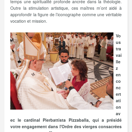
temps une spiritualité profonde ancrée dans la théologie.
Outre la stimulation artistique, ces maîtres m’ont aidé à
approfondir la figure de l’iconographe comme une véritable
vocation et mission.
Vo
us
tra
vai
lle
z
en
co
nc
ert
ati
on
av
ec le cardinal Pierbattista Pizzaballa, qui a présidé
votre engagement dans l'Ordre des vierges consacrées