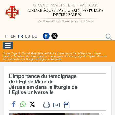
IT
EN
FR
ES
DE
Home Page du Grand Magistère de l'Ordre Equestre du Saint-Sépulcre
»
Terre
Sainte
»
Actualités de Terre Sainte
»
L’importance du témoignage de l’Eglise Mère de
Jérusalem dans la liturgie de l’Eglise universelle
L’importance du témoignage
de l’Eglise Mère de
Jérusalem dans la liturgie de
l’Eglise universelle