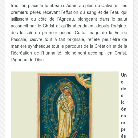
tradition place le tombeau d’Adam au pied du Calvaire - les
premiers pères recevant l’effusion du sang et de l’eau qui
jaillissent du côté de l’Agneau, plongeant dans le salut
accompli par le Christ et qu’ils attendaient depuis l’origine,
dès le soir du premier péché. Cette image de la Veillée
Pascale, œuvre tout à fait originale, reflète peut-être de
manière synthétique tout le parcours de la Création et de la
Récréation de l’humanité, pleinement accompli en Christ,
l’Agneau de Dieu.
Un
e
de
s
ic
ôn
es
re
pr
és