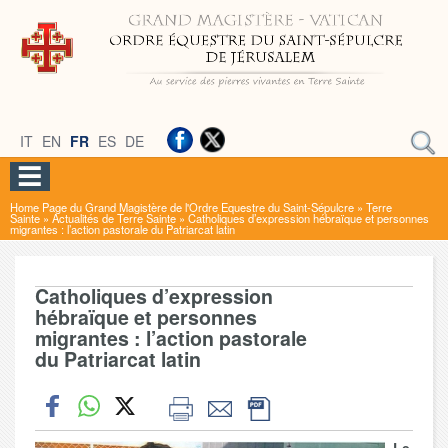
IT
EN
FR
ES
DE
Home Page du Grand Magistère de l'Ordre Equestre du Saint-Sépulcre
»
Terre
Sainte
»
Actualités de Terre Sainte
»
Catholiques d’expression hébraïque et personnes
migrantes : l’action pastorale du Patriarcat latin
Catholiques d’expression
hébraïque et personnes
migrantes : l’action pastorale
du Patriarcat latin