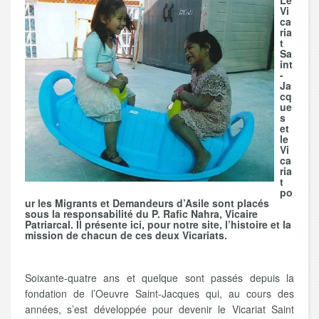
Le
Vi
ca
ria
t
Sa
int
-
Ja
cq
ue
s
et
le
Vi
ca
ria
t
po
ur les Migrants et Demandeurs d’Asile
sont placés
sous la responsabilité du P. Rafic Nahra, Vicaire
Patriarcal. Il présente ici, pour notre site, l’histoire et la
mission de chacun de ces deux Vicariats.
Soixante-quatre ans et quelque sont passés depuis la
fondation de l’Oeuvre Saint-Jacques qui, au cours des
années, s’est développée pour devenir le Vicariat Saint