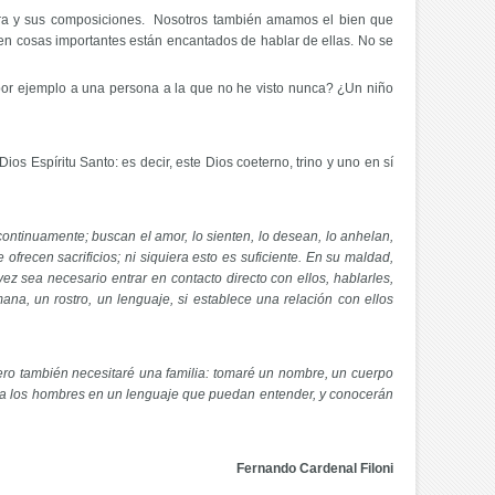
 obra y sus composiciones. Nosotros también amamos el bien que
n cosas importantes están encantados de hablar de ellas. No se
por ejemplo a una persona a la que no he visto nunca? ¿Un niño
os Espíritu Santo: es decir, este Dios coeterno, trino y uno en sí
tinuamente; buscan el amor, lo sienten, lo desean, lo anhelan,
ofrecen sacrificios; ni siquiera esto es suficiente. En su maldad,
ez sea necesario entrar en contacto directo con ellos, hablarles,
na, un rostro, un lenguaje, si establece una relación con ellos
 pero también necesitaré una familia: tomaré un nombre, un cuerpo
e ti a los hombres en un lenguaje que puedan entender, y conocerán
Fernando Cardenal Filoni