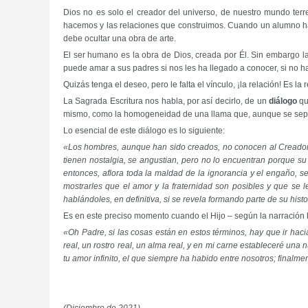
Dios no es solo el creador del universo, de nuestro mundo ter
hacemos y las relaciones que construimos. Cuando un alumno ha
debe ocultar una obra de arte.
El ser humano es la obra de Dios, creada por Él. Sin embargo 
puede amar a sus padres si nos les ha llegado a conocer, si no h
Quizás tenga el deseo, pero le falta el vínculo, ¡la relación! Es la
La Sagrada Escritura nos habla, por así decirlo, de un
diálogo
qu
mismo, como la homogeneidad de una llama que, aunque se separe
Lo esencial de este diálogo es lo siguiente:
«Los hombres, aunque han sido creados, no conocen al Creador;
tienen nostalgia, se angustian, pero no lo encuentran porque su c
entonces, aflora toda la maldad de la ignorancia y el engaño, se
mostrarles que el amor y la fraternidad son posibles y que se 
hablándoles, en definitiva, si se revela formando parte de su histo
Es en este preciso momento cuando el Hijo – según la narración bí
«Oh Padre, si las cosas están en estos términos, hay que ir haci
real, un rostro real, un alma real, y en mi carne estableceré una
tu amor infinito, el que siempre ha habido entre nosotros; final