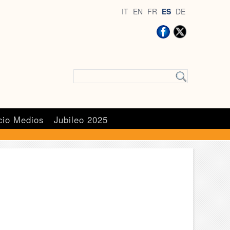
IT
EN
FR
ES
DE
cio Medios
Jubileo 2025