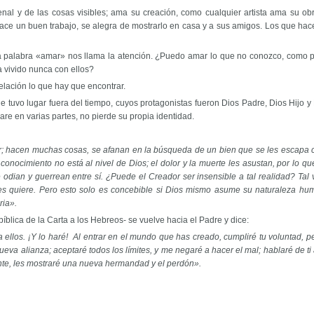
renal y de las cosas visibles; ama su creación, como cualquier artista ama su
ce un buen trabajo, se alegra de mostrarlo en casa y a sus amigos. Los que hace
la palabra «amar» nos llama la atención. ¿Puedo amar lo que no conozco, como 
a vivido nunca con ellos?
 relación lo que hay que encontrar.
e tuvo lugar fuera del tiempo, cuyos protagonistas fueron Dios Padre, Dios Hijo y Di
 en varias partes, no pierde su propia identidad.
 hacen muchas cosas, se afanan en la búsqueda de un bien que se les escapa con
onocimiento no está al nivel de Dios; el dolor y la muerte les asustan, por lo que 
 odian y guerrean entre sí. ¿Puede el Creador ser insensible a tal realidad? Tal v
les quiere. Pero esto solo es concebible si Dios mismo asume su naturaleza huma
ria».
blica de la Carta a los Hebreos- se vuelve hacia el Padre y dice:
a ellos. ¡Y lo haré! Al entrar en el mundo que has creado, cumpliré tu voluntad,
 nueva alianza; aceptaré todos los límites, y me negaré a hacer el mal; hablaré d
mente, les mostraré una nueva hermandad y el perdón».