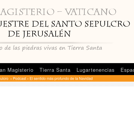
an Magisterio
Tierra Santa
Lugartenencias
Espa
pulcro
Podcast
El sentido más profundo de la Navidad
»
»