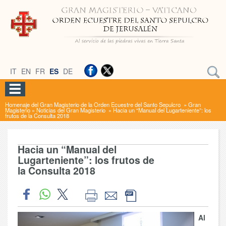
IT
EN
FR
ES
DE
Homenaje del Gran Magisterio de la Orden Ecuestre del Santo Sepulcro
»
Gran
Magisterio
»
Noticias del Gran Magisterio
»
Hacia un “Manual del Lugarteniente”: los
frutos de la Consulta 2018
Hacia un “Manual del
Lugarteniente”: los frutos de
la Consulta 2018
Al