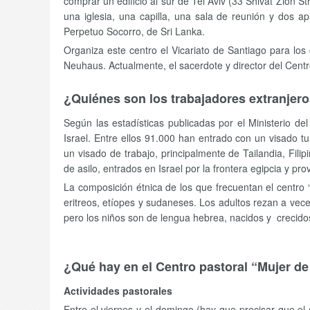
comprar un edificio al sur de Tel Aviv (33 Shivat Zion 
una iglesia, una capilla, una sala de reunión y dos ap
Perpetuo Socorro, de Sri Lanka.
Organiza este centro el Vicariato de Santiago para los 
Neuhaus. Actualmente, el sacerdote y director del Centr
¿Quiénes son los trabajadores extranjero
Según las estadísticas publicadas por el Ministerio de
Israel. Entre ellos 91.000 han entrado con un visado t
un visado de trabajo, principalmente de Tailandia, Filip
de asilo, entrados en Israel por la frontera egipcia y pr
La composición étnica de los que frecuentan el centro “
eritreos, etíopes y sudaneses. Los adultos rezan a vece
pero los niños son de lengua hebrea, nacidos y crecid
¿Qué hay en el Centro pastoral “Mujer de
Actividades pastorales
Entre el viernes y el domingo (hay que precisar que el 