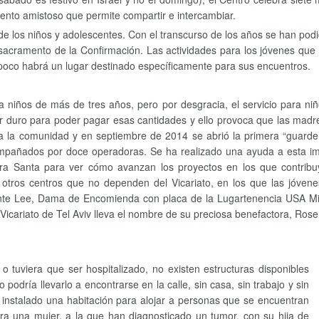
ento amistoso que permite compartir e intercambiar.
de los niños y adolescentes. Con el transcurso de los años se han podid
 sacramento de la Confirmación. Las actividades para los jóvenes que
e poco habrá un lugar destinado específicamente para sus encuentros.
para niños de más de tres años, pero por desgracia, el servicio para
r duro para poder pagar esas cantidades y ello provoca que las madr
a la comunidad y en septiembre de 2014 se abrió la primera “guarder
pañados por doce operadoras. Se ha realizado una ayuda a esta impo
ra Santa para ver cómo avanzan los proyectos en los que contrib
n otros centros que no dependen del Vicariato, en los que las jóven
e Lee, Dama de Encomienda con placa de la Lugartenencia USA Middle 
l Vicariato de Tel Aviv lleva el nombre de su preciosa benefactora, Ros
tuviera que ser hospitalizado, no existen estructuras disponibles
podría llevarlo a encontrarse en la calle, sin casa, sin trabajo y sin
 instalado una habitación para alojar a personas que se encuentran
ra una mujer, a la que han diagnosticado un tumor, con su hija de