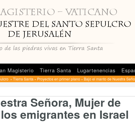
an Magisterio
Tierra Santa
Lugartenencias
Espa
pulcro
Tierra Santa
Proyectos en primer plano
Bajo el manto de Nuestra Señor
»
»
»
estra Señora, Mujer de
 los emigrantes en Israel