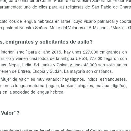
Street) para construir el Centro Pastoral de Nuestra Señora Mujer del V
artamentos: uno de ellos para las religiosas de San Pablo de Chartre
católicos de lengua hebraica en Israel, cuyo vicario patriarcal y coord
o pastoral Nuestra Señora Mujer del Valor es el P. Michael - “Mako” - G
s, emigrantes y solicitantes de asilo?
l Interior israelí para el año 2015, hay unos 227.000 emigrantes en
urístico y vienen casi todos de la antigua URSS, 77.000 llegaron con
inas, Nepal, India, Sri Lanka y China, y unos 43.000 son solicitantes
ovienen de Eritrea, Etiopía y Sudán. La mayoría son cristianos.
Mujer de Valor” es muy variado: hay filipinos, indios, esrilanqueses,
s en su lengua materna (tagalo, konkani, cingalés, malabar, tigriña),
os en la sociedad de lengua hebrea.
 Valor”?
sábado es festivo en Israel y no el domingo), el Centro celebra siete