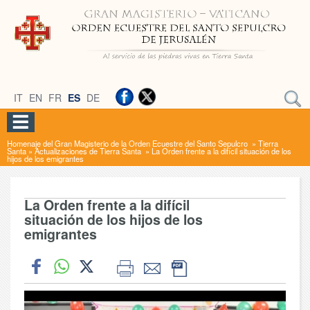
IT
EN
FR
ES
DE
Homenaje del Gran Magisterio de la Orden Ecuestre del Santo Sepulcro
»
Tierra
Santa
»
Actualizaciones de Tierra Santa
»
La Orden frente a la difícil situación de los
hijos de los emigrantes
La Orden frente a la difícil
situación de los hijos de los
emigrantes