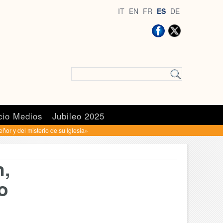
IT
EN
FR
ES
DE
cio Medios
Jubileo 2025
eñor y del misterio de su Iglesia»
n,
o