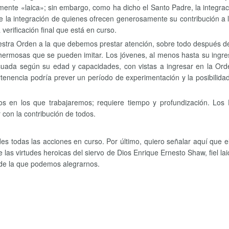
nte «laica»; sin embargo, como ha dicho el Santo Padre, la integració
de la integración de quienes ofrecen generosamente su contribución a l
verificación final que está en curso.
stra Orden a la que debemos prestar atención, sobre todo después de 
as hermosas que se pueden imitar. Los jóvenes, al menos hasta su ing
cuada según su edad y capacidades, con vistas a ingresar en la Ord
enencia podría prever un período de experimentación y la posibilidad
 en los que trabajaremos; requiere tiempo y profundización. Los 
 con la contribución de todos.
es todas las acciones en curso. Por último, quiero señalar aquí que 
las virtudes heroicas del siervo de Dios Enrique Ernesto Shaw, fiel la
 de la que podemos alegrarnos.