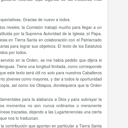
xpectativas. Gracias de nuevo a todos.
ntos niveles; la Comisión trabajó mucho para llegar a un
ituida por la Suprema Autoridad de la Iglesia, el Papa,
esia en Tierra Santa en colaboración con el Patriarcado
rias para lograr sus objetivos. El texto de los Estatutos
idos por todos.
 servicio en la Orden, se me había pedido que dijera si
s lenguas. Tiene una longitud limitada, como corresponde
ue este texto será útil no solo para nuestros Caballeros
nto jóvenes como mayores, y dar a todos la oportunidad
 copia, así como los Obispos, dondequiera que la Orden
undamentales para la alabanza a Dios y para subrayar la
s. Estos momentos no son nunca ordinarios o meramente
 líneas trazadas, dejando a las Lugartenencias una cierta
 que nos lo traduzcan.
 la contribución que aportan en particular a Tierra Santa