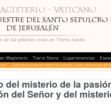
an Magisterio
Tierra Santa
Lugartenencias
Espa
pulcro
«Estamos al servicio del misterio de la pasión, muerte y resurrección del S
»
 del misterio de la pasió
ón del Señor y del misteri