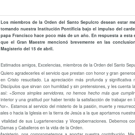
Los miembros de la Orden del Santo Sepulcro desean estar m
tomando nuestra Institución Pontificia bajo el impulso del car
papa Francisco hace poco más de un año. En respuesta a esta e
que el Gran Maestre mencionó brevemente en las conclusion
Magisterio del 15 de abril.
Estimados amigos, Excelencias, miembros de la Orden del Santo Sepu
Quiero agradecerles el servicio que prestan con honor y gran generosid
en Cristo resucitado. La apreciación más profunda y significativa
Discípulos que sirvan con humildad y sin pretensiones, y les cuenta la
así: «
Somos simples servidores, no hemos hecho más que cumplir
interior y una gratitud por haber tenido la satisfacción de trabajar e
ñor». Estamos al servicio del misterio de la pasión, muerte y resurrecc
les o hacia la Iglesia en la tierra de Jesús a la que aportamos nuestra
sa vitalidad de sus Lugartenencias y Vicegobernaciones. Debemos c
 Damas y Caballeros en la vida de la Orden.
Magisterio, nos comprometemos a aportar nuestra contribución. Me 