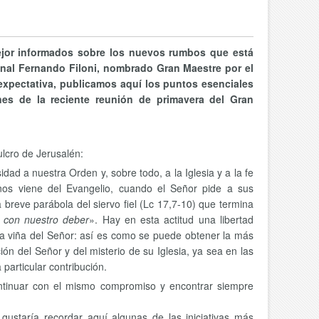
ejor informados sobre los nuevos rumbos que está
denal Fernando Filoni, nombrado Gran Maestre por el
xpectativa, publicamos aquí los puntos esenciales
es de la reciente reunión de primavera del Gran
lcro de Jerusalén:
ad a nuestra Orden y, sobre todo, a la Iglesia y a la fe
 nos viene del Evangelio, cuando el Señor pide a sus
 breve parábola del siervo fiel (Lc 17,7-10) que termina
 con nuestro deber
». Hay en esta actitud una libertad
n la viña del Señor: así es como se puede obtener la más
ión del Señor y del misterio de su Iglesia, ya sea en las
 particular contribución.
ontinuar con el mismo compromiso y encontrar siempre
gustaría recordar aquí algunas de las iniciativas más