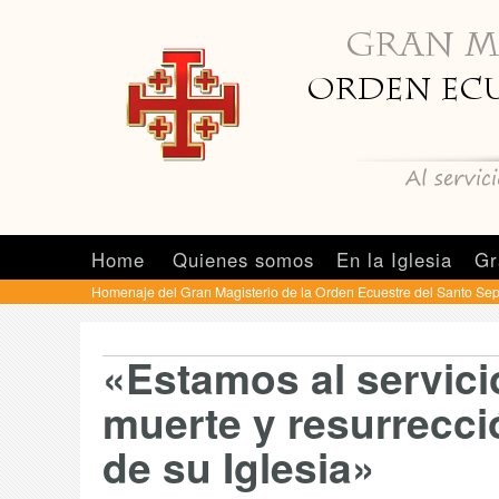
Home
Quienes somos
En la Iglesia
Gr
Homenaje del Gran Magisterio de la Orden Ecuestre del Santo Se
«Estamos al servicio
muerte y resurrecci
de su Iglesia»