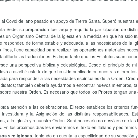
 al Covid del año pasado en apoyo de Tierra Santa. Superó nuestras e
ta Sede: su preparación fue larga y requirió la participación de disti
 un Órganismo Central de la Iglesia en la medida en que ha sido inst
de responder, de forma estable y adecuada, a las necesidades de la Igl
fines, tiene capacidad para realizar las operaciones materiales necesa
facilitado las traducciones. Es importante que los Estatutos sean conoc
sde una perspectiva bíblica y eclesiológica. Desde el principio de mi
llevó a escribir este texto que ha sido publicado en nuestras diferente
tada para responder a las necesidades espirituales de la Orden. Creo q
didatos; también debería ayudarnos a encontrar nuevos miembros, ta
a sobre nuestra Orden. Es necesario que todos los Priores tengan una
ebida atención a las celebraciones. El texto establece los criterios f
, la Investidura y la Asignación de las distintas responsabilidade
Dios, a la Iglesia y a nuestra Orden. Será necesario no desviarse de las
. En los próximos días les enviaremos el texto en italiano y pediremos
osos
y
religiosas
, teniendo en cuenta la especificidad de su vocación y