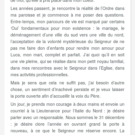
de moi, qu’elle a pris place dans mon coeur.
Les années passent, je rencontre la réalité de l’Ordre dans
ma paroisse et je commence à me poser des questions.
Entre-temps, mon parcours de vie est marqué par certains
‘Oui’ fondamentaux pour mon existence : le mariage, le
déménagement d’une ville du sud vers une ville du nord,
l’acceptation de la volonté mystérieuse du Seigneur de ne
pas me faire don d’enfants pour rendre mon amour pour
Luca, mon mari, complet et parfait. J’ai quoi qu’il en soit
une vie pleine, qui se réalise dans mon petit noyau familial,
dans mes rencontres avec le Seigneur dans l’Eglise, dans
mes activités professionnelles.
Mais je sens que cela ne suffit pas, j’ai besoin d’autre
chose, un sentiment d’inachevé persiste et je veux laisser
la porte ouverte afin d’accueillir la voix du Père.
Un jour, je prends mon courage à deux mains et envoie un
courriel à la Lieutenance pour l’Italie du Nord : je désire
parler avec un responsable. Nous sommes le 31 décembre
: je désire clore l’année en ouvrant grand la porte à
nouveau, à ce que le Seigneur me réserve encore. La