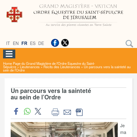
IT
EN
FR
ES
DE
Home Page du Grand Magistère de l'Ordre Equestre du Saint-
Sépulcre
»
Lieutenances
»
Récits des Lieutenances
»
Un parcours vers la sainteté au
sein de l’Ordre
Un parcours vers la sainteté
au sein de l’Ordre
Je
ma