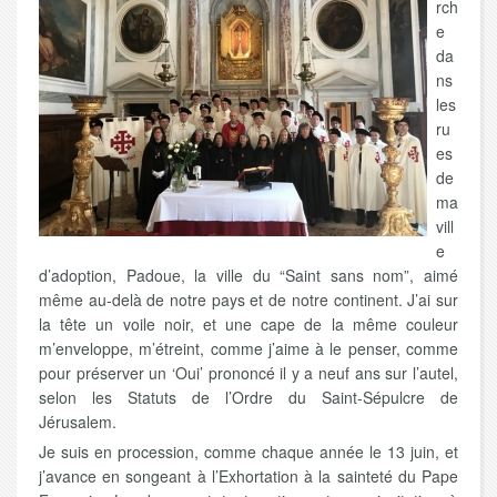
rch
e
da
ns
les
ru
es
de
ma
vill
e
d’adoption, Padoue, la ville du “Saint sans nom”, aimé
même au-delà de notre pays et de notre continent. J’ai sur
la tête un voile noir, et une cape de la même couleur
m’enveloppe, m’étreint, comme j’aime à le penser, comme
pour préserver un ‘Oui’ prononcé il y a neuf ans sur l’autel,
selon les Statuts de l’Ordre du Saint-Sépulcre de
Jérusalem.
Je suis en procession, comme chaque année le 13 juin, et
j’avance en songeant à l’Exhortation à la sainteté du Pape