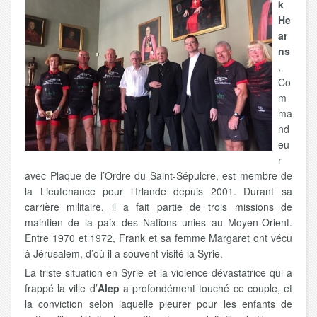
k
He
ar
ns
,
Co
m
ma
nd
eu
r
avec Plaque de l’Ordre du Saint-Sépulcre, est membre de
la Lieutenance pour l’Irlande depuis 2001. Durant sa
carrière militaire, il a fait partie de trois missions de
maintien de la paix des Nations unies au Moyen-Orient.
Entre 1970 et 1972, Frank et sa femme Margaret ont vécu
à Jérusalem, d’où il a souvent visité la Syrie.
La triste situation en Syrie et la violence dévastatrice qui a
frappé la ville d’
Alep
a profondément touché ce couple, et
la conviction selon laquelle pleurer pour les enfants de