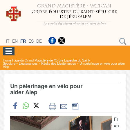
IT
EN
FR
ES
DE
Home Page du Grand Magistère de l'Ordre Equestre du Saint-
Sépulcre
»
Lieutenances
»
Récits des Lieutenances
»
Un pèlerinage en vélo pour aider
Alep
Un pèlerinage en vélo pour
aider Alep
Fr
an