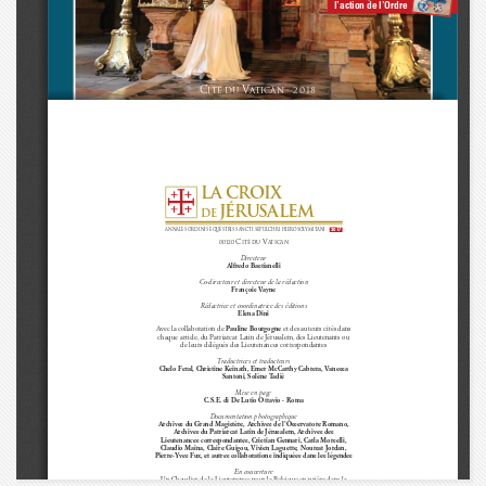
l’action de l’Ordre
c
v
2018
ité du 
atican - 
la croix
jérusalem
de
2017
annales ordinis equestris sancti sepulcHri hierosolymitani
C
v
00120 
ité du 
atican
Directeur
Alfredo Bastianelli
Co-directeur et directeur de la rédaction
François Vayne
Rédactrice et coordinatrice des éditions
Elena Dini
Avec la collaboration de 
Pauline Bourgogne
et des auteurs cités dans
chaque article, du Patriarcat Latin de Jérusalem, des Lieutenants ou
de leurs délégués des Lieutenances correspondantes
Traductrices et traducteurs
Chelo Feral, Christine Keinath, Emer McCarthy Cabrera, Vanessa
Santoni, Solène Tadié
Mise en page
C.S.E. di De Lutio Ottavio - Roma
Documentation photographique
Archives du Grand Magistère, Archives de l’Osservatore Romano,
Archives du Patriarcat Latin de Jérusalem, Archives des
Lieutenances correspondantes, Cristian Gennari, Carla Morselli,
Claudio Maina, Claire Guigou, Vivien Laguette, Noursat Jordan,
Pierre-Yves Fux, et autres collaborations indiquées dans les légendes
En couverture
Un Chevalier de la Lieutenance pour la Belgique en prière dans la