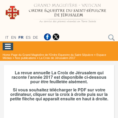
IT
EN
FR
ES
DE
Home Page du Grand Magistère de l'Ordre Equestre du Saint-Sépulcre
»
Espace
Médias
»
Nos publications
»
La Croix de Jérusalem 2017
La revue annuelle La Croix de Jérusalem qui
raconte l’année 2017 est disponibile ci-dessous
pour être feuilletée aisément.
Si vous souhaitez télécharger le PDF sur votre
ordinateur, cliquer sur la croix à droite puis sur la
petite flèche qui apparaît ensuite en haut à droite.