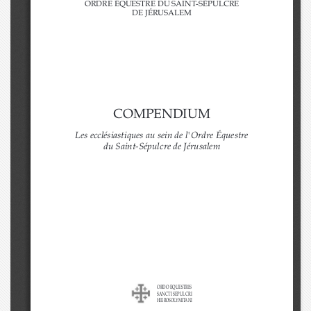
e
o
u
n
de JÉrusalem
S
u
t
i
s
d
e
b
a
r
compendium
Les ecclésiastiques au sein de l'Ordre Équestre
du Saint-Sépulcre de Jérusalem
ordo equestris
sancti sepulcri
Hierosolymitani