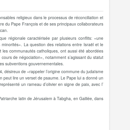
nsables religieux dans le processus de réconciliation et
tre du Pape François et de ses principaux collaborateurs
ican.
que régionale caractérisée par plusieurs conflits: «une
 minorités». La question des relations entre Israël et le
s et les communautés catholiques, ont aussi été abordées
en cours de négociation», notamment s’agissant du statut
e des subventions gouvernementales.
014, désireux de «rappeler l’origine commune du judaïsme
’on peut lire un verset de psaume. Le Pape lui a donné un
eprésenté un rameau d’olivier en signe de paix, avec l’
 Patriarche latin de Jérusalem à Tabgha, en Galilée, dans