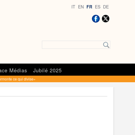
IT
EN
FR
ES
DE
ace Médias
Jubilé 2025
urmonte ce qui divise»