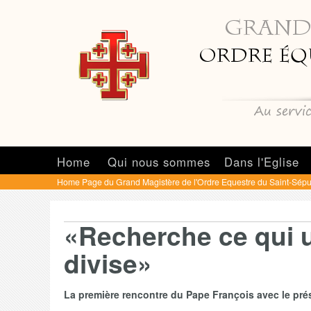
Home
Qui nous sommes
Dans l'Eglise
Home Page du Grand Magistère de l'Ordre Equestre du Saint-Sépu
«Recherche ce qui u
divise»
La première rencontre du Pape François avec le prés