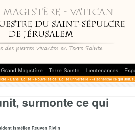
Grand Magistère
Terre Sainte
Lieutenances
Esp
lcre
Dans l'Eglise
Nouvelles de l'Eglise universelle
«Recherche ce qui unit, s
»
»
»
nit, surmonte ce qui
ident israélien Reuven Rivlin