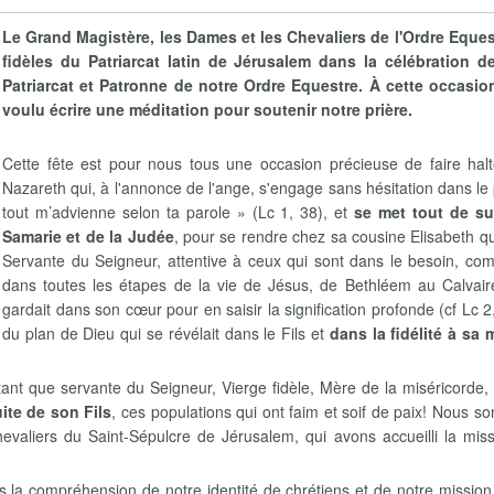
Le Grand Magistère, les Dames et les Chevaliers de l'Ordre Eque
fidèles du Patriarcat latin de Jérusalem dans la célébration 
Patriarcat et Patronne de notre Ordre Equestre. À cette occasi
voulu écrire une méditation pour soutenir notre prière.
Cette fête est pour nous tous une occasion précieuse de faire hal
Nazareth qui, à l'annonce de l'ange, s'engage sans hésitation dans le p
tout m’advienne selon ta parole » (Lc 1, 38), et
se met tout de su
Samarie et de la Judée
, pour se rendre chez sa cousine Elisabeth qu
Servante du Seigneur, attentive à ceux qui sont dans le besoin, co
dans toutes les étapes de la vie de Jésus, de Bethléem au Calvaire
gardait dans son cœur pour en saisir la signification profonde (cf Lc
du plan de Dieu qui se révélait dans le Fils et
dans la fidélité à sa
tant que servante du Seigneur, Vierge fidèle, Mère de la miséricorde
uite de son Fils
, ces populations qui ont faim et soif de paix! Nous 
evaliers du Saint-Sépulcre de Jérusalem, qui avons accueilli la miss
ns la compréhension de notre identité de chrétiens et de notre mission