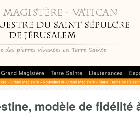
Grand Magistère
Terre Sainte
Lieutenances
Esp
lcre
Grand Magistère
Nouvelles du Grand Magistère
Marie, Reine de Palestin
»
»
»
stine, modèle de fidélité 