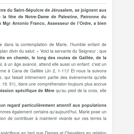
stre du Saint-Sépulcre de Jérusalem, se joignent aux
de la fête de Notre-Dame de Palestine, Patronne du
on Mgr Antonio Franco, Assesseur de l’Ordre, a bien
te dans la contemplation de Marie, l'humble enfant de
lan divin du salut: « Voici la servante du Seigneur ; que
ite en chemin, le long des routes de Galilée, de la
i, à un âge avancé, attend elle aussi un enfant: c'est un
mme à Cana de Galilée (Jn 2, 1-11)! Et nous la suivons
, qui faisait intimement partie des événements qu'elle
 2, 19. 51), dans une compréhension toujours plus accrue
 mission spécifique de Mère
qu'au pied de la croix, elle
,
un regard particulièrement attentif aux populations
sommes également certains qu'aujourd'hui, Marie pose un
ion de contribuer à maintenir vivante sur ces terres la
 spécifique en tant que Dames et Chevaliers en relation