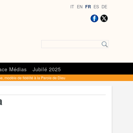
IT
EN
FR
ES
DE
ace Médias
Jubilé 2025
e, modèle de fidélité à la Parole de Dieu
à